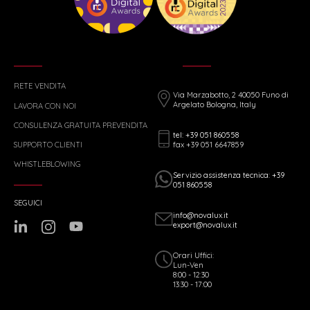
RETE VENDITA
Via Marzabotto, 2 40050 Funo di
Argelato Bologna, Italy
LAVORA CON NOI
CONSULENZA GRATUITA PREVENDITA
tel: +39 051 860558
fax +39 051 6647859
SUPPORTO CLIENTI
WHISTLEBLOWING
Servizio assistenza tecnica: +39
051 860558
SEGUICI
info@novalux.it
export@novalux.it
Orari Uffici:
Lun-Ven
8:00 - 12:30
13:30 - 17:00