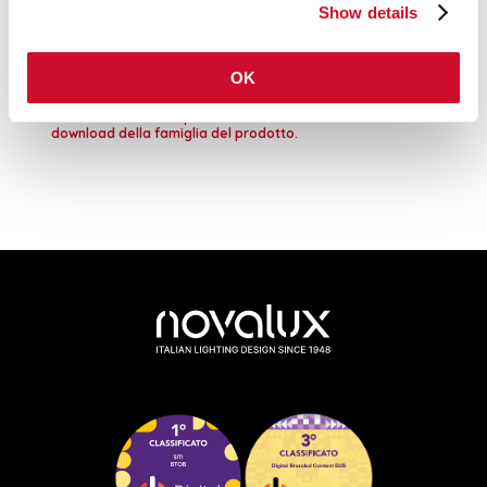
Show details
SCHEDA TECNICA
OK
Le istruzioni di montaggio degli
ACCESSORI sono disponibili nel
download della famiglia del prodotto.