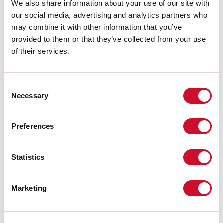
Uso:
Interno
We also share information about your use of our site with
Ottica:
MICRO OTTICHE
our social media, advertising and analytics partners who
Fascio:
25°+60
may combine it with other information that you’ve
Colore:
NERO
provided to them or that they’ve collected from your use
L:
280mm
A:
13mm
of their services.
H:
10mm
Made in:
ITALY
Garanzia:
5 anni
Consent
Necessary
Selection
Dati tecnici
Preferences
IP:
20
UGR:
<19
SELV:
No
Statistics
Download
Marketing
CERTIFICAZIONI CE