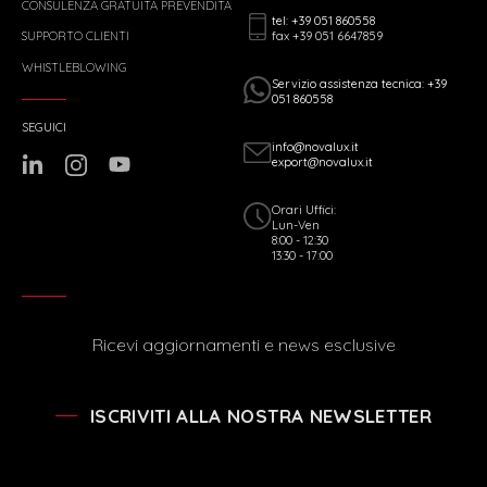
CONSULENZA GRATUITA PREVENDITA
tel: +39 051 860558
fax +39 051 6647859
SUPPORTO CLIENTI
WHISTLEBLOWING
Servizio assistenza tecnica: +39
051 860558
SEGUICI
info@novalux.it
export@novalux.it
Orari Uffici:
Lun-Ven
8:00 - 12:30
13:30 - 17:00
Ricevi aggiornamenti e news esclusive
ISCRIVITI ALLA NOSTRA NEWSLETTER