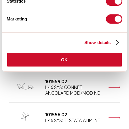
Accessori di completamento
Statistics
Marketing
101557.02
L-16 SYS: ALIM. CENTRALE NE
Show details
101561.02
L-16 SYS: TESTATA CHIUSURA
OK
NE
101559.02
L-16 SYS: CONNET.
ANGOLARE MOD/MOD NE
101556.02
L-16 SYS: TESTATA ALIM. NE