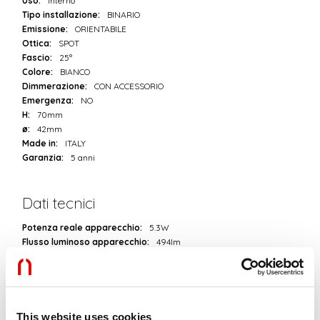
Uso:
Interno
Tipo installazione:
BINARIO
Emissione:
ORIENTABILE
Ottica:
SPOT
Fascio:
25°
Colore:
BIANCO
Dimmerazione:
CON ACCESSORIO
Emergenza:
NO
H:
70mm
ø:
42mm
Made in:
ITALY
Garanzia:
5 anni
Dati tecnici
Potenza reale apparecchio:
5.3W
Flusso luminoso apparecchio:
494lm
IP:
20
Classe di isolamento:
III
Tensione di alimentazione:
24 Vdc
SELV:
Sì
This website uses cookies