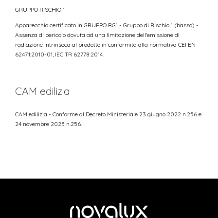
GRUPPO RISCHIO 1
Apparecchio certificato in GRUPPO RG1 - Gruppo di Rischio 1 (basso) -
Assenza di pericolo dovuta ad una limitazione dell'emissione di
radiazione intrinseca al prodotto in conformità alla normativa CEI EN
62471:2010-01, IEC TR 62778:2014.
CAM edilizia
CAM edilizia - Conforme al Decreto Ministeriale 23 giugno 2022 n.256 e
24 novembre 2025 n.256.