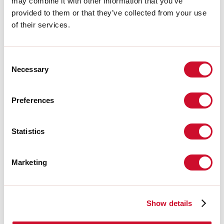
may combine it with other information that you’ve
Made in:
ITALY
provided to them or that they’ve collected from your use
Garanzia:
5 anni
of their services.
Peso:
4.4kg
Dati tecnici
Consent
Necessary
Selection
IP:
40
Preferences
Download
Statistics
FOTOMETRIE
Marketing
ESTRATTO CATALOGO
Show details
ISTRUZIONI DI MONTAGGIO