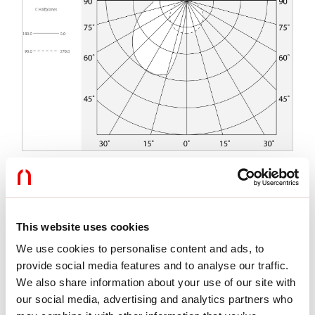
Caratteristiche
This website uses cookies
Uso:
Interno
Tipo installazione:
INCASSO IN CARTONGESSO
We use cookies to personalise content and ads, to
Emissione:
DIRETTA/INDIRETTA
provide social media features and to analyse our traffic.
Ottica:
OPALE
We also share information about your use of our site with
L:
2000mm
our social media, advertising and analytics partners who
A:
200mm
H:
12.5mm