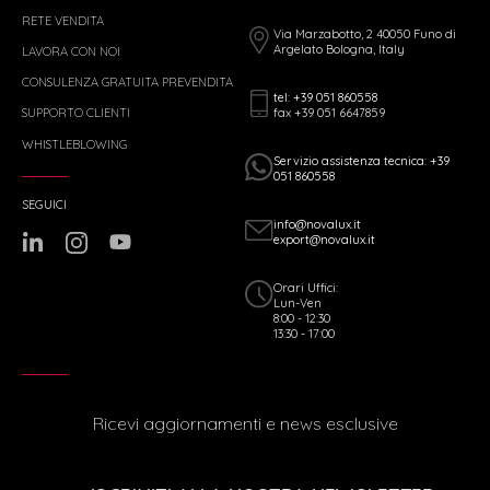
RETE VENDITA
Via Marzabotto, 2 40050 Funo di
Argelato Bologna, Italy
LAVORA CON NOI
CONSULENZA GRATUITA PREVENDITA
tel: +39 051 860558
fax +39 051 6647859
SUPPORTO CLIENTI
WHISTLEBLOWING
Servizio assistenza tecnica: +39
051 860558
SEGUICI
info@novalux.it
export@novalux.it
Orari Uffici:
Lun-Ven
8:00 - 12:30
13:30 - 17:00
Ricevi aggiornamenti e news esclusive