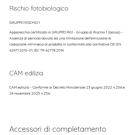
Rischio fotobiologico
GRUPPO RISCHIO 1
Apparecchio certificato in GRUPPO RG1 - Gruppo di Rischio 1 (basso) -
Assenza di pericolo dovuta ad una limitazione dell'emissione di
radiazione intrinseca al prodotto in conformità alla normativa CEI EN
62471:2010-01, IEC TR 62778:2014.
CAM edilizia
CAM edilizia - Conforme al Decreto Ministeriale 23 giugno 2022 n.256 e
24 novembre 2025 n.256.
Accessori di completamento