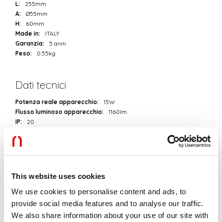
L:
255mm
A:
Ø55mm
H:
60mm
Made in:
ITALY
Garanzia:
5 anni
Peso:
0.55kg
Dati tecnici
Potenza reale apparecchio:
15W
Flusso luminoso apparecchio:
1160lm
IP:
20
Classe di isolamento:
II
N° Driver per prodotto:
1
Tensione di alimentazione:
220-240V 50/60Hz
SELV:
Sì
This website uses cookies
Sorgente
We use cookies to personalise content and ads, to
provide social media features and to analyse our traffic.
Sorgente luminosa:
LED
We also share information about your use of our site with
Potenza sorgente:
12W