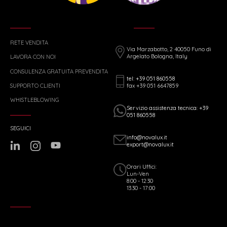
RETE VENDITA
Via Marzabotto, 2 40050 Funo di
Argelato Bologna, Italy
LAVORA CON NOI
CONSULENZA GRATUITA PREVENDITA
tel: +39 051 860558
fax +39 051 6647859
SUPPORTO CLIENTI
WHISTLEBLOWING
Servizio assistenza tecnica: +39
051 860558
SEGUICI
info@novalux.it
export@novalux.it
Orari Uffici:
Lun-Ven
8:00 - 12:30
13:30 - 17:00