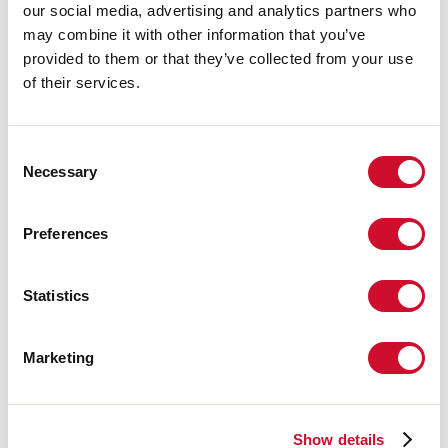
our social media, advertising and analytics partners who
Flusso luminoso sorgente:
1520lm
may combine it with other information that you’ve
Temperatura colore:
4000K
CRI:
>90
provided to them or that they’ve collected from your use
Tolleranza colore:
2 Step MacAdam
of their services.
LED lifespan:
50000h L90 B10
Consent
Download
Necessary
Selection
FOTOMETRIE
Preferences
ESTRATTO CATALOGO
Statistics
Marketing
ISTRUZIONI DI MONTAGGIO
LIGHT SOURCE
Show details