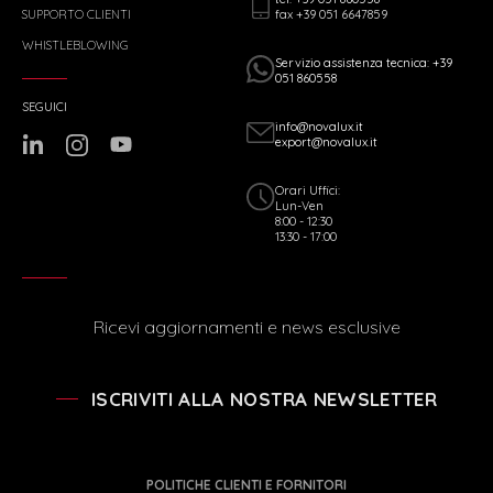
fax +39 051 6647859
SUPPORTO CLIENTI
WHISTLEBLOWING
Servizio assistenza tecnica: +39
051 860558
SEGUICI
info@novalux.it
export@novalux.it
Orari Uffici:
Lun-Ven
8:00 - 12:30
13:30 - 17:00
Ricevi aggiornamenti e news esclusive
ISCRIVITI ALLA NOSTRA NEWSLETTER
POLITICHE CLIENTI E FORNITORI