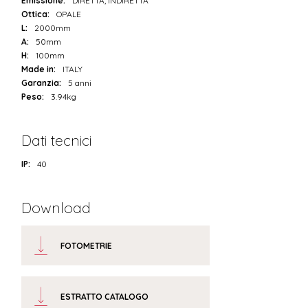
Emissione:
DIRETTA, INDIRETTA
Ottica:
OPALE
L:
2000mm
A:
50mm
H:
100mm
Made in:
ITALY
Garanzia:
5 anni
Peso:
3.94kg
Dati tecnici
IP:
40
Download
FOTOMETRIE
ESTRATTO CATALOGO