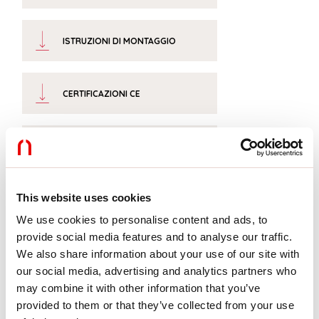
ISTRUZIONI DI MONTAGGIO
CERTIFICAZIONI CE
SCHEDA TECNICA
This website uses cookies
We use cookies to personalise content and ads, to
Accessori di completamento
provide social media features and to analyse our traffic.
We also share information about your use of our site with
our social media, advertising and analytics partners who
may combine it with other information that you’ve
1018C5.99
V-90: COPPIA TESTATE
provided to them or that they’ve collected from your use
CARTONGESSO VELETTA