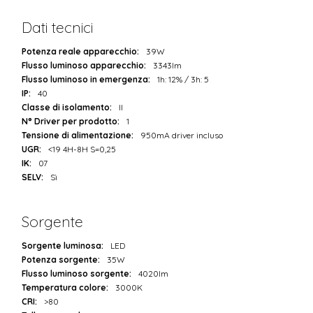
Dati tecnici
Potenza reale apparecchio:
39W
Flusso luminoso apparecchio:
3343lm
Flusso luminoso in emergenza:
1h: 12% / 3h: 5
IP:
40
Classe di isolamento:
II
N° Driver per prodotto:
1
Tensione di alimentazione:
950mA driver incluso
UGR:
<19 4H-8H S=0,25
IK:
07
SELV:
Sì
Sorgente
Sorgente luminosa:
LED
Potenza sorgente:
35W
Flusso luminoso sorgente:
4020lm
Temperatura colore:
3000K
CRI:
>80