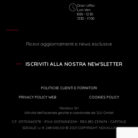
Orari Uffici:
Lun-Ven
8:00 - 12:30
13:30 - 17:00
Ricevi aggiornamenti e news esclusive
ISCRIVITI ALLA NOSTRA NEWSLETTER
POLITICHE CLIENTI E FORNITORI
PRIVACY POLICY WEB
COOKIES POLICY
Novalux Srl
Attività dell'azienda gestite e coordinate da SLV Gmbh
C.F. 01170060378 - P.IVA 00536541204 - REA BO-239674 - CAPITALE
SOCIALE i.v. € 248.040,00 © 2021 COPYRIGHT NOVALUX