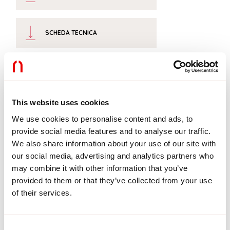
SCHEDA TECNICA
DICHIARAZIONE CAM
This website uses cookies
Conformità
We use cookies to personalise content and ads, to
provide social media features and to analyse our traffic.
CEI EN 60598-1:2021 + A11:2023, CEI EN 60598-2-1:2022, CEI
We also share information about your use of our site with
EN 60598-2-2:2012
our social media, advertising and analytics partners who
may combine it with other information that you’ve
Rischio fotobiologico
provided to them or that they’ve collected from your use
of their services.
GRUPPO RISCHIO 0
Apparecchio certificato in GRUPPO ESENTE DA RISCHI, in conformità
Consent