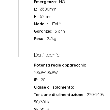
Emergenza:
NO
L:
Ø300mm
H:
52mm
Made in:
ITALY
Garanzia:
5 anni
Peso:
2.7kg
Dati tecnici
Potenza reale apparecchio:
105.9+105.9W
IP:
20
Classe di isolamento:
I
Tensione di alimentazione:
220-240V
50/60Hz
SELV:
Sì