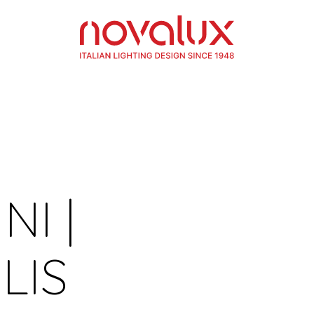
NI |
LIS