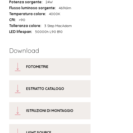
Potenza sorgente:
24W
Flusso luminoso sorgente:
4696lm
Temperatura colore:
4000K
CRI:
>90
Tolleranza colore:
3 Step MacAdam
LED lifespan:
50000h L90 B10
Download
FOTOMETRIE
ESTRATTO CATALOGO
ISTRUZIONI DI MONTAGGIO
LIGHT SOURCE