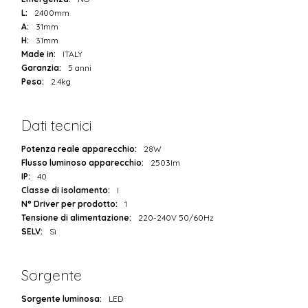
L:
2400mm
A:
31mm
H:
31mm
Made in:
ITALY
Garanzia:
5 anni
Peso:
2.4kg
Dati tecnici
Potenza reale apparecchio:
28W
Flusso luminoso apparecchio:
2503lm
IP:
40
Classe di isolamento:
I
N° Driver per prodotto:
1
Tensione di alimentazione:
220-240V 50/60Hz
SELV:
Sì
Sorgente
Sorgente luminosa:
LED