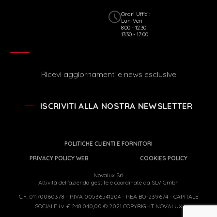
Orari Uffici:
Lun-Ven
8:00 - 12:30
13:30 - 17:00
Ricevi aggiornamenti e news esclusive
ISCRIVITI ALLA NOSTRA NEWSLETTER
POLITICHE CLIENTI E FORNITORI
PRIVACY POLICY WEB
COOKIES POLICY
Novalux Srl
Attività dell'azienda gestite e coordinate da SLV Gmbh
C.F. 01170060378 - P.IVA 00536541204 - REA BO-239674 - CAPITALE
SOCIALE i.v. € 248.040,00 © 2021 COPYRIGHT NOVALUX