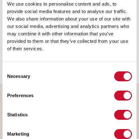
GRUPPO RISCHIO 0
We use cookies to personalise content and ads, to
provide social media features and to analyse our traffic.
Apparecchio certificato in GRUPPO ESENTE DA RISCHI, in conformità
We also share information about your use of our site with
alla normativa CEI EN 62471:2010-01, IEC TR 62778:2014.
our social media, advertising and analytics partners who
may combine it with other information that you’ve
provided to them or that they’ve collected from your use
CAM edilizia
of their services.
CAM edilizia - Conforme al Decreto Ministeriale 23 giugno 2022 n.256 e
24 novembre 2025 n.256.
Consent
Necessary
Selection
Preferences
Scegli il tuo prodotto
Statistics
Marketing
TIPO INSTALLAZIONE