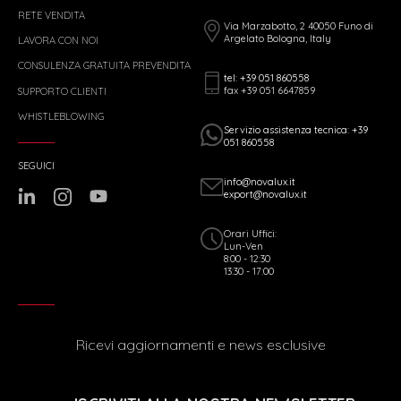
RETE VENDITA
Via Marzabotto, 2 40050 Funo di
Argelato Bologna, Italy
LAVORA CON NOI
CONSULENZA GRATUITA PREVENDITA
tel: +39 051 860558
fax +39 051 6647859
SUPPORTO CLIENTI
WHISTLEBLOWING
Servizio assistenza tecnica: +39
051 860558
SEGUICI
info@novalux.it
export@novalux.it
Orari Uffici:
Lun-Ven
8:00 - 12:30
13:30 - 17:00
Ricevi aggiornamenti e news esclusive