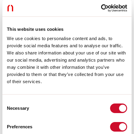
Peso:
0.058kg
Dati tecnici
This website uses cookies
IP:
20
We use cookies to personalise content and ads, to
provide social media features and to analyse our traffic.
Download
We also share information about your use of our site with
our social media, advertising and analytics partners who
may combine it with other information that you’ve
LIGHT SOURCE
provided to them or that they’ve collected from your use
of their services.
CERTIFICAZIONI CE
Consent
Necessary
Selection
SCHEDA TECNICA
Preferences
Le istruzioni di montaggio degli