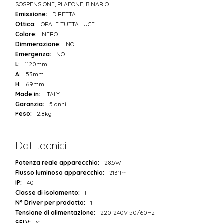
SOSPENSIONE, PLAFONE, BINARIO
Emissione:
DIRETTA
Ottica:
OPALE TUTTA LUCE
Colore:
NERO
Dimmerazione:
NO
Emergenza:
NO
L:
1120mm
A:
53mm
H:
69mm
Made in:
ITALY
Garanzia:
5 anni
Peso:
2.8kg
Dati tecnici
Potenza reale apparecchio:
28.5W
Flusso luminoso apparecchio:
2131lm
IP:
40
Classe di isolamento:
I
N° Driver per prodotto:
1
Tensione di alimentazione:
220-240V 50/60Hz
SELV:
Sì