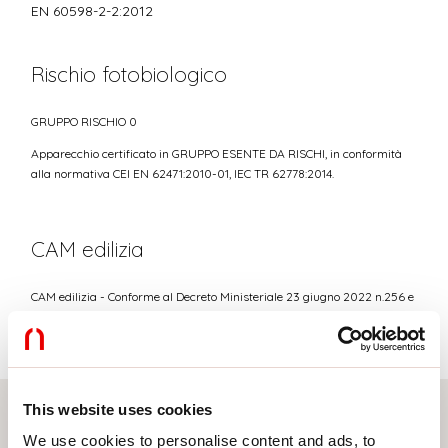
EN 60598-2-2:2012
Rischio fotobiologico
GRUPPO RISCHIO 0
Apparecchio certificato in GRUPPO ESENTE DA RISCHI, in conformità
alla normativa CEI EN 62471:2010-01, IEC TR 62778:2014.
CAM edilizia
CAM edilizia - Conforme al Decreto Ministeriale 23 giugno 2022 n.256 e
24 novembre 2025 n.256.
This website uses cookies
We use cookies to personalise content and ads, to