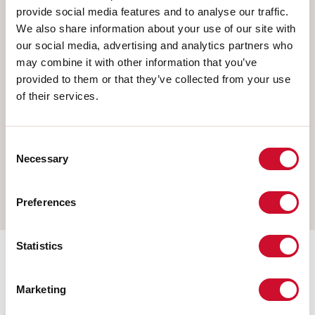
Scegli il tuo prodotto
provide social media features and to analyse our traffic.
We also share information about your use of our site with
our social media, advertising and analytics partners who
may combine it with other information that you’ve
TIPO INSTALLAZIONE
provided to them or that they’ve collected from your use
of their services.
PLAFONE
INCASSO IN CARTONGESSO
SOSPENSIONE
Consent
Necessary
Selection
PARETE
BINARIO
Preferences
Statistics
Accessori di completamento
Marketing