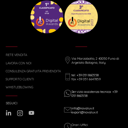
RETE VENDITA
Via Marzabotto, 2 40050 Funo di
Argelato Bologna, Italy
LAVORA CON NOI
CONSULENZA GRATUITA PREVENDITA
tel: +39 051 860558
fax +39 051 6647859
SUPPORTO CLIENTI
WHISTLEBLOWING
Servizio assistenza tecnica: +39
051 860558
SEGUICI
info@novalux.it
export@novalux.it
Orari Uffici: