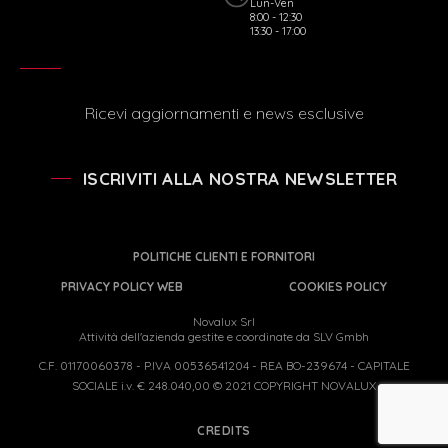
Lun-Ven
8:00 - 12:30
13:30 - 17:00
Ricevi aggiornamenti e news esclusive
ISCRIVITI ALLA NOSTRA NEWSLETTER
POLITICHE CLIENTI E FORNITORI
PRIVACY POLICY WEB
COOKIES POLICY
Novalux Srl
Attività dell'azienda gestite e coordinate da SLV Gmbh
C.F. 01170060378 - P.IVA 00536541204 - REA BO-239674 - CAPITALE
SOCIALE i.v. € 248.040,00 © 2021 COPYRIGHT NOVALUX
CREDITS