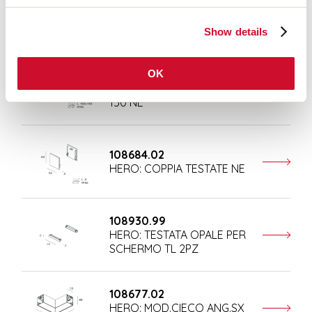
108676.02
HERO: MOD.CIECO 250 NE
Show details
108678.02
OK
HERO: MOD.CIECO ANG.DX
150 NE
108684.02
HERO: COPPIA TESTATE NE
108930.99
HERO: TESTATA OPALE PER
SCHERMO TL 2PZ
108677.02
HERO: MOD.CIECO ANG.SX