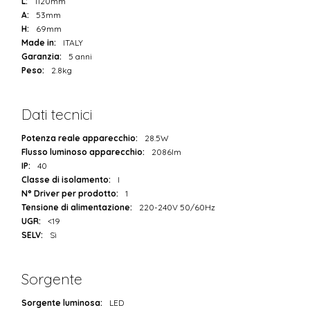
L:
1120mm
A:
53mm
H:
69mm
Made in:
ITALY
Garanzia:
5 anni
Peso:
2.8kg
Dati tecnici
Potenza reale apparecchio:
28.5W
Flusso luminoso apparecchio:
2086lm
IP:
40
Classe di isolamento:
I
N° Driver per prodotto:
1
Tensione di alimentazione:
220-240V 50/60Hz
UGR:
<19
SELV:
Sì
Sorgente
Sorgente luminosa:
LED