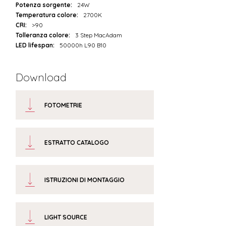
Potenza sorgente:
24W
Temperatura colore:
2700K
CRI:
>90
Tolleranza colore:
3 Step MacAdam
LED lifespan:
50000h L90 B10
Download
FOTOMETRIE
ESTRATTO CATALOGO
ISTRUZIONI DI MONTAGGIO
LIGHT SOURCE