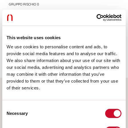
GRUPPO RISCHIO 0
Apparecchio certificato in GRUPPO ESENTE DA RISCHI, in conformità
alla normativa CEI EN 62471:2010-01, IEC TR 62778:2014.
This website uses cookies
CAM edilizia
We use cookies to personalise content and ads, to
provide social media features and to analyse our traffic.
CAM edilizia - Conforme al Decreto Ministeriale 23 giugno 2022 n.256 e
24 novembre 2025 n.256.
We also share information about your use of our site with
our social media, advertising and analytics partners who
may combine it with other information that you’ve
provided to them or that they’ve collected from your use
of their services.
Scegli il tuo prodotto
Consent
Necessary
Selection
TIPO INSTALLAZIONE