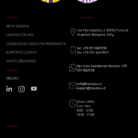
RETE VENDITA
Via Marzabotto, 2 40050 Funo di
Argelato Bologna, Italy
LAVORA CON NOI
CONSULENZA GRATUITA PREVENDITA
tel: +39 051 860558
fax +39 051 6647859
SUPPORTO CLIENTI
WHISTLEBLOWING
Servizio assistenza tecnica: +39
051 860558
SEGUICI
info@novalux.it
export@novalux.it
Orari Uffici:
Lun-Ven
8:00 - 12:30
13:30 - 17:00