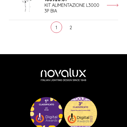
KIT ALIMENTAZIONE L3000
3P BIA
1
2