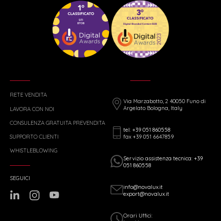
RETE VENDITA
Via Marzabotto, 2 40050 Funo di
Argelato Bologna, Italy
LAVORA CON NOI
CONSULENZA GRATUITA PREVENDITA
tel: +39 051 860558
fax +39 051 6647859
SUPPORTO CLIENTI
WHISTLEBLOWING
Servizio assistenza tecnica: +39
051 860558
SEGUICI
info@novalux.it
export@novalux.it
Orari Uffici: