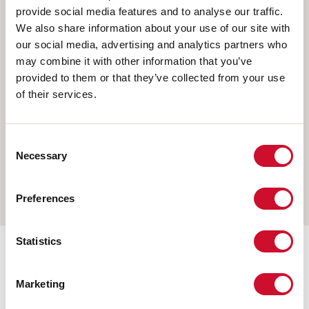
Scegli il tuo prodotto
provide social media features and to analyse our traffic.
We also share information about your use of our site with
our social media, advertising and analytics partners who
may combine it with other information that you’ve
TIPO INSTALLAZIONE
provided to them or that they’ve collected from your use
of their services.
PLAFONE
INCASSO IN CARTONGESSO
SOSPENSIONE
Consent
Necessary
Selection
PARETE
BINARIO
Preferences
Statistics
Accessori di completamento
Marketing