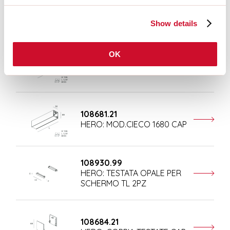
108677.21
HERO: MOD.CIECO ANG.SX
150 CAP
Show details
OK
108679.21
HERO: MOD.CIECO 1120 CAP
108681.21
HERO: MOD.CIECO 1680 CAP
108930.99
HERO: TESTATA OPALE PER
SCHERMO TL 2PZ
108684.21