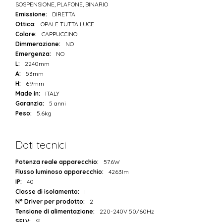
SOSPENSIONE, PLAFONE, BINARIO
Emissione:
DIRETTA
Ottica:
OPALE TUTTA LUCE
Colore:
CAPPUCCINO
Dimmerazione:
NO
Emergenza:
NO
L:
2240mm
A:
53mm
H:
69mm
Made in:
ITALY
Garanzia:
5 anni
Peso:
5.6kg
Dati tecnici
Potenza reale apparecchio:
57.6W
Flusso luminoso apparecchio:
4263lm
IP:
40
Classe di isolamento:
I
N° Driver per prodotto:
2
Tensione di alimentazione:
220-240V 50/60Hz
SELV:
Sì