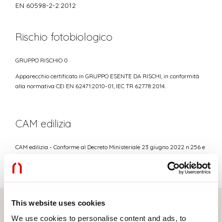
EN 60598-2-2:2012
Rischio fotobiologico
GRUPPO RISCHIO 0
Apparecchio certificato in GRUPPO ESENTE DA RISCHI, in conformità
alla normativa CEI EN 62471:2010-01, IEC TR 62778:2014.
CAM edilizia
CAM edilizia - Conforme al Decreto Ministeriale 23 giugno 2022 n.256 e
24 novembre 2025 n.256.
This website uses cookies
We use cookies to personalise content and ads, to