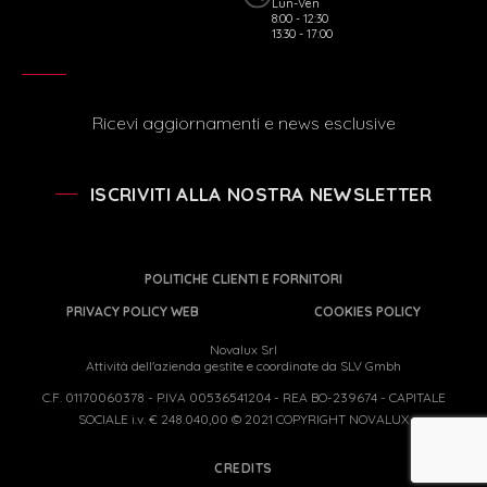
Lun-Ven
8:00 - 12:30
13:30 - 17:00
Ricevi aggiornamenti e news esclusive
ISCRIVITI ALLA NOSTRA NEWSLETTER
POLITICHE CLIENTI E FORNITORI
PRIVACY POLICY WEB
COOKIES POLICY
Novalux Srl
Attività dell'azienda gestite e coordinate da SLV Gmbh
C.F. 01170060378 - P.IVA 00536541204 - REA BO-239674 - CAPITALE
SOCIALE i.v. € 248.040,00 © 2021 COPYRIGHT NOVALUX
CREDITS