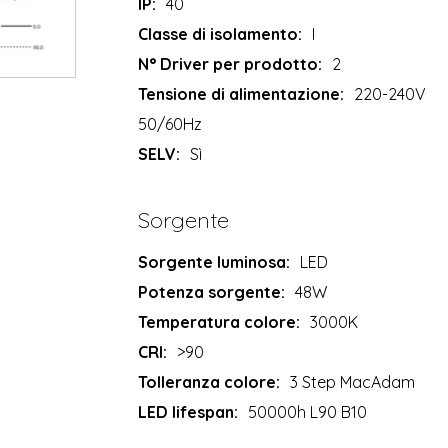
IP:
40
Classe di isolamento:
I
N° Driver per prodotto:
2
Tensione di alimentazione:
220-240V
50/60Hz
SELV:
Sì
Sorgente
Sorgente luminosa:
LED
Potenza sorgente:
48W
Temperatura colore:
3000K
CRI:
>90
Tolleranza colore:
3 Step MacAdam
LED lifespan:
50000h L90 B10