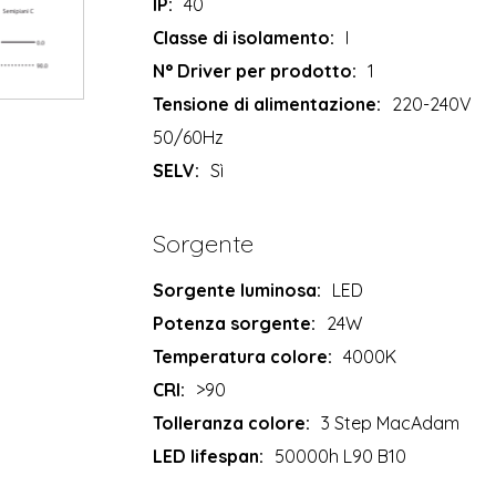
IP:
40
Classe di isolamento:
I
N° Driver per prodotto:
1
Tensione di alimentazione:
220-240V
50/60Hz
SELV:
Sì
Sorgente
Sorgente luminosa:
LED
Potenza sorgente:
24W
Temperatura colore:
4000K
CRI:
>90
Tolleranza colore:
3 Step MacAdam
LED lifespan:
50000h L90 B10