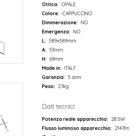
Ottica:
OPALE
Colore:
CAPPUCCINO
Dimmerazione:
NO
Emergenza:
NO
L:
589x589mm
A:
53mm
H:
69mm
Made in:
ITALY
Garanzia:
5 anni
Peso:
2.1kg
Dati tecnici
Potenza reale apparecchio:
28.5W
Flusso luminoso apparecchio:
2147lm