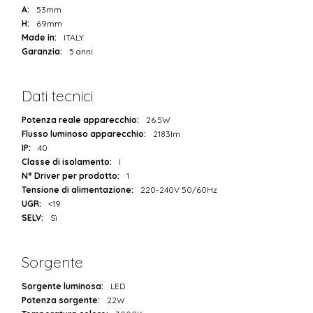
A:
53mm
H:
69mm
Made in:
ITALY
Garanzia:
5 anni
Dati tecnici
Potenza reale apparecchio:
26.5W
Flusso luminoso apparecchio:
2183lm
IP:
40
Classe di isolamento:
I
N° Driver per prodotto:
1
Tensione di alimentazione:
220-240V 50/60Hz
UGR:
<19
SELV:
Sì
Sorgente
Sorgente luminosa:
LED
Potenza sorgente:
22W