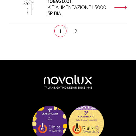
108920.01
KIT ALIMENTAZIONE L3000
3P BIA
1
2