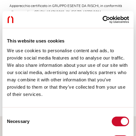
Apparecchio certificato in GRUPPO ESENTE DA RISCHI, in conformità
alla normativa CEI EN 62471:2010-01, IEC TR 62778:2014.
CAM edilizia
This website uses cookies
CAM edilizia - Conforme al Decreto Ministeriale 23 giugno 2022 n.256 e
We use cookies to personalise content and ads, to
24 novembre 2025 n.256.
provide social media features and to analyse our traffic.
We also share information about your use of our site with
our social media, advertising and analytics partners who
Luminanza media
may combine it with other information that you’ve
provided to them or that they’ve collected from your use
Limite di luminanza in ambienti con videoterminali:
of their services.
Inferiore alle 3000 cd/mq per angoli > 65° (secondo EN
12464-1:2011).
Consent
Necessary
Selection