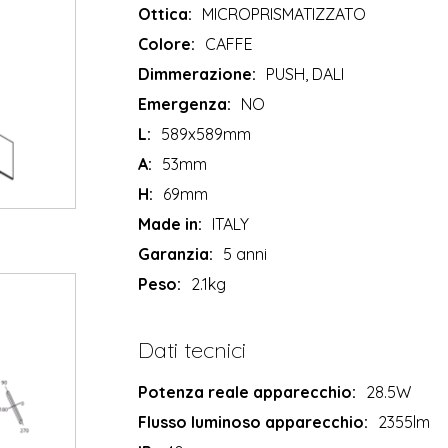
Ottica:
MICROPRISMATIZZATO
Colore:
CAFFE
Dimmerazione:
PUSH, DALI
Emergenza:
NO
L:
589x589mm
A:
53mm
H:
69mm
Made in:
ITALY
Garanzia:
5 anni
Peso:
2.1kg
Dati tecnici
Potenza reale apparecchio:
28.5W
Flusso luminoso apparecchio:
2355lm