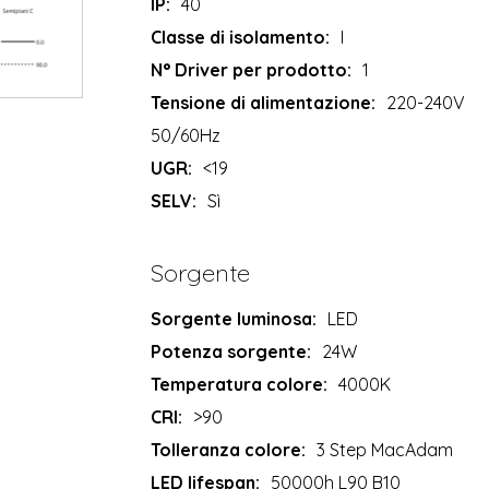
IP:
40
Classe di isolamento:
I
N° Driver per prodotto:
1
Tensione di alimentazione:
220-240V
50/60Hz
UGR:
<19
SELV:
Sì
Sorgente
Sorgente luminosa:
LED
Potenza sorgente:
24W
Temperatura colore:
4000K
CRI:
>90
Tolleranza colore:
3 Step MacAdam
LED lifespan:
50000h L90 B10