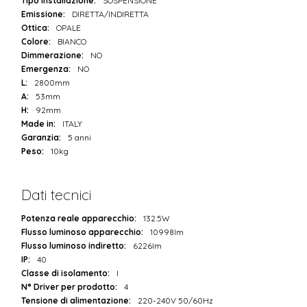
Tipo installazione:
SOSPENSIONE
Emissione:
DIRETTA/INDIRETTA
Ottica:
OPALE
Colore:
BIANCO
Dimmerazione:
NO
Emergenza:
NO
L:
2800mm
A:
53mm
H:
92mm
Made in:
ITALY
Garanzia:
5 anni
Peso:
10kg
Dati tecnici
Potenza reale apparecchio:
132.5W
Flusso luminoso apparecchio:
10998lm
Flusso luminoso indiretto:
6226lm
IP:
40
Classe di isolamento:
I
N° Driver per prodotto:
4
Tensione di alimentazione:
220-240V 50/60Hz