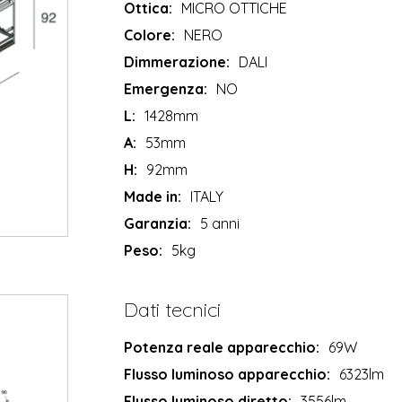
Ottica:
MICRO OTTICHE
Colore:
NERO
Dimmerazione:
DALI
Emergenza:
NO
L:
1428mm
A:
53mm
H:
92mm
Made in:
ITALY
Garanzia:
5 anni
Peso:
5kg
Dati tecnici
Potenza reale apparecchio:
69W
Flusso luminoso apparecchio:
6323lm
Flusso luminoso diretto:
3556lm