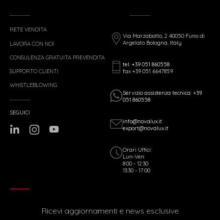
RETE VENDITA
Via Marzabotto, 2 40050 Funo di
Argelato Bologna, Italy
LAVORA CON NOI
CONSULENZA GRATUITA PREVENDITA
tel: +39 051 860558
fax +39 051 6647859
SUPPORTO CLIENTI
WHISTLEBLOWING
Servizio assistenza tecnica: +39
051 860558
SEGUICI
info@novalux.it
export@novalux.it
Orari Uffici:
Lun-Ven
8:00 - 12:30
13:30 - 17:00
Ricevi aggiornamenti e news esclusive