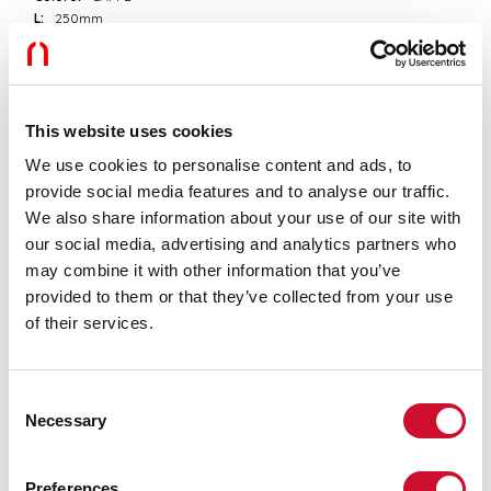
L:
250mm
A:
53mm
H:
92mm
Made in:
ITALY
Garanzia:
5 anni
This website uses cookies
We use cookies to personalise content and ads, to
Dati tecnici
provide social media features and to analyse our traffic.
IP:
40
We also share information about your use of our site with
Classe di isolamento:
I
our social media, advertising and analytics partners who
Tensione di alimentazione:
220-240V 50/60Hz
may combine it with other information that you’ve
provided to them or that they’ve collected from your use
Download
of their services.
CERTIFICAZIONI CE
Consent
Necessary
Selection
SCHEDA TECNICA
Preferences