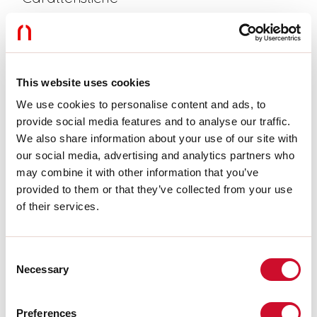
Uso:
Interno
Tipo installazione:
SOSPENSIONE
Colore:
CAPPUCCINO
H:
28mm
ø:
68mm
This website uses cookies
Garanzia:
5 anni
We use cookies to personalise content and ads, to
provide social media features and to analyse our traffic.
Dati tecnici
We also share information about your use of our site with
our social media, advertising and analytics partners who
Classe di isolamento:
II
may combine it with other information that you’ve
provided to them or that they’ve collected from your use
Download
of their services.
CERTIFICAZIONI CE
Consent
Necessary
Selection
SCHEDA TECNICA
Preferences