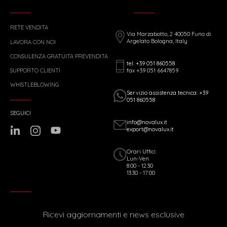
RETE VENDITA
Via Marzabotto, 2 40050 Funo di
Argelato Bologna, Italy
LAVORA CON NOI
CONSULENZA GRATUITA PREVENDITA
tel: +39 051 860558
fax +39 051 6647859
SUPPORTO CLIENTI
WHISTLEBLOWING
Servizio assistenza tecnica: +39
051 860558
SEGUICI
info@novalux.it
export@novalux.it
Orari Uffici:
Lun-Ven
8:00 - 12:30
13:30 - 17:00
Ricevi aggiornamenti e news esclusive