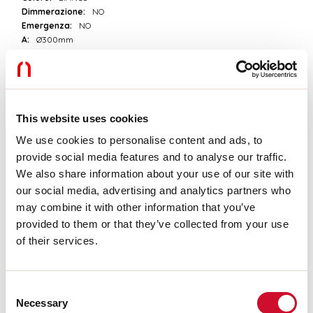
Dimmerazione:
NO
Emergenza:
NO
A:
Ø300mm
H:
52mm
Made in:
ITALY
Garanzia:
5 anni
Peso:
2.43kg
This website uses cookies
Dati tecnici
We use cookies to personalise content and ads, to
provide social media features and to analyse our traffic.
Potenza reale apparecchio:
105.7+29.3W
We also share information about your use of our site with
IP:
20
our social media, advertising and analytics partners who
Classe di isolamento:
I
N° Driver per prodotto:
2
may combine it with other information that you’ve
Tensione di alimentazione:
220-240V 50/60 Hz
provided to them or that they’ve collected from your use
SELV:
Sì
of their services.
Download
Consent
Necessary
Selection