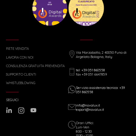
RETE VENDITA
Via Marzabotto, 2 40050 Funo di
Argelato Bologna, Italy
LAVORA CON NOI
CONSULENZA GRATUITA PREVENDITA
tel: +39 051 860558
fax +39 051 6647859
SUPPORTO CLIENTI
WHISTLEBLOWING
Servizio assistenza tecnica: +39
051 860558
SEGUICI
info@novalux.it
export@novalux.it
Orari Uffici:
Lun-Ven
8:00 - 12:30
13:30 - 17:00