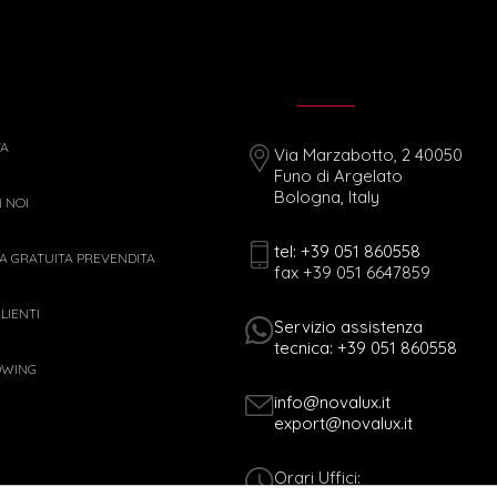
TA
Via Marzabotto, 2 40050
Funo di Argelato
Bologna, Italy
 NOI
tel: +39 051 860558
 GRATUITA PREVENDITA
fax +39 051 6647859
LIENTI
Servizio assistenza
tecnica: +39 051 860558
OWING
info@novalux.it
export@novalux.it
Orari Uffici: