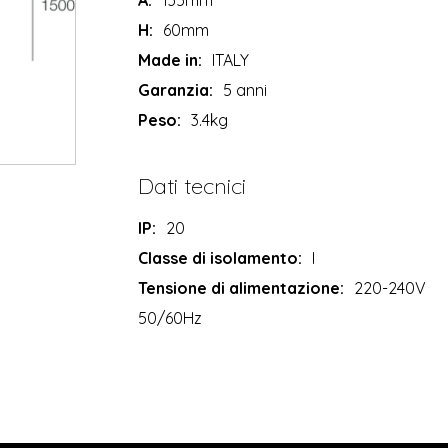
A:
135mm
H:
60mm
Made in:
ITALY
Garanzia:
5 anni
Peso:
3.4kg
Dati tecnici
IP:
20
Classe di isolamento:
I
Tensione di alimentazione:
220-240V
50/60Hz