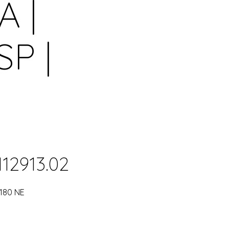
A |
P |
112913.02
180 NE