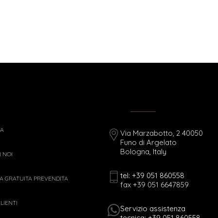
TA
Via Marzabotto, 2 40050
Funo di Argelato
Bologna, Italy
 NOI
tel: +39 051 860558
 GRATUITA PREVENDITA
fax +39 051 6647859
LIENTI
Servizio assistenza
tecnica: +39 051 860558