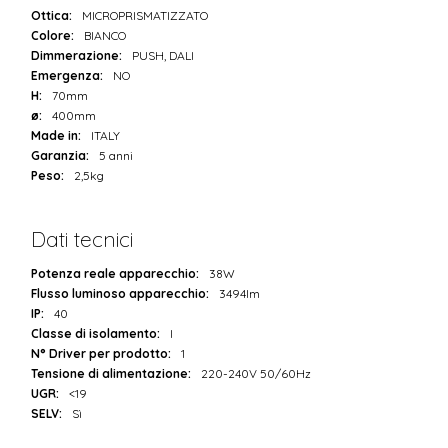
Ottica:
MICROPRISMATIZZATO
Colore:
BIANCO
Dimmerazione:
PUSH, DALI
Emergenza:
NO
H:
70mm
ø:
400mm
Made in:
ITALY
Garanzia:
5 anni
Peso:
2,5kg
Dati tecnici
Potenza reale apparecchio:
38W
Flusso luminoso apparecchio:
3494lm
IP:
40
Classe di isolamento:
I
N° Driver per prodotto:
1
Tensione di alimentazione:
220-240V 50/60Hz
UGR:
<19
SELV:
Sì