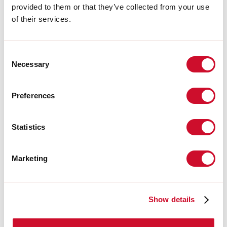
ISTRUZIONI DI MONTAGGIO
provided to them or that they’ve collected from your use
of their services.
CERTIFICAZIONI CE
Consent
Necessary
Selection
SCHEDA TECNICA
Preferences
DICHIARAZIONE CAM
Statistics
Conformità
Marketing
CEI EN 60598-1:2021 + A11:2023, CEI EN 60598-2-1:2022
Show details
Rischio fotobiologico