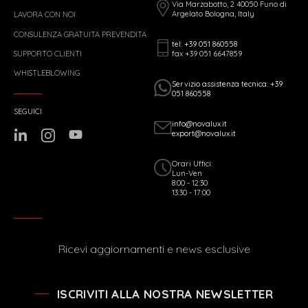
Via Marzabotto, 2 40050 Funo di
Argelato Bologna, Italy
LAVORA CON NOI
CONSULENZA GRATUITA PREVENDITA
tel: +39 051 860558
fax +39 051 6647859
SUPPORTO CLIENTI
WHISTLEBLOWING
Servizio assistenza tecnica: +39
051 860558
SEGUICI
info@novalux.it
export@novalux.it
Orari Uffici:
Lun-Ven
8:00 - 12:30
13:30 - 17:00
Ricevi aggiornamenti e news esclusive
ISCRIVITI ALLA NOSTRA NEWSLETTER