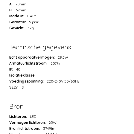
A:
70mm
H:
62mm
Made in:
ITALY
Garantie:
5 jaar
Gewicht:
3kg
Technische gegevens
Echt apparaatvermogen:
28.5W
Armatuurlichtstroom:
2077lm
IP:
40
Isolatieklasse:
I
Voedingsspanning:
220-240V 50/60Hz
SELV:
Sì
Bron
Lichtbron:
LED
Vermogen lichtbron:
25W
Bron lichtstroom:
3749lm