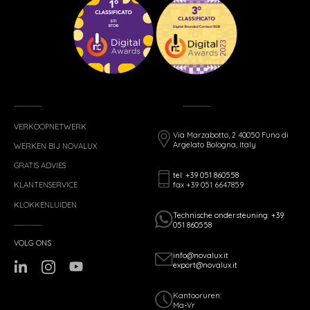
VERKOOPNETWERK
Via Marzabotto, 2 40050 Funo di
Argelato Bologna, Italy
WERKEN BIJ NOVALUX
GRATIS ADVIES
tel: +39 051 860558
fax +39 051 6647859
KLANTENSERVICE
KLOKKENLUIDEN
Technische ondersteuning: +39
051 860558
VOLG ONS
info@novalux.it
export@novalux.it
Kantooruren:
Ma-Vr