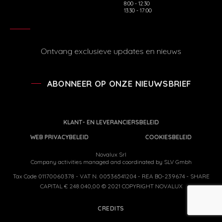
8:00 - 12:30
13:30 - 17:00
Ontvang exclusieve updates en nieuws
ABONNEER OP ONZE NIEUWSBRIEF
KLANT- EN LEVERANCIERSBELEID
WEB PRIVACYBELEID
COOKIESBELEID
Novalux Srl
Company activities managed and coordinated by SLV Gmbh
Tax Code 01170060378 - VAT N. 00536541204 - REA BO-239674 - SHARE
CAPITAL € 248.040,00 © 2021 COPYRIGHT NOVALUX
CREDITS