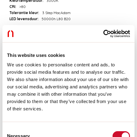
Kleurtemperatuur:
3000K
CRI:
>80
Tolerantie kleur:
3 Step MacAdam
LED levensduur:
50000h L80 B20
Download
This website uses cookies
FOTOMETRISCH
We use cookies to personalise content and ads, to
provide social media features and to analyse our traffic.
UITTREKSEL CATALOGUS
We also share information about your use of our site with
our social media, advertising and analytics partners who
may combine it with other information that you’ve
PRODUCT UITTREKSEL
provided to them or that they’ve collected from your use
of their services.
MONTAGE-INSTRUCTIES
Consent
Necessary