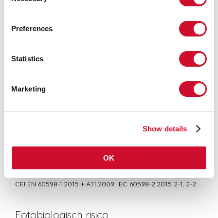
Selection
LIGHT SOURCE
Preferences
CERTIFICATIES CE
Statistics
BIM
Marketing
TECHNISCHE FICHE
Show details
OK
Conformiteit
CEI EN 60598-1:2015 + A11:2009. IEC 60598-2:2015 2-1, 2-2
Fotobiologisch risico