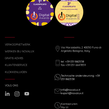
VERKOOPNETWERK
Via Marzabotto, 2 40050 Funo di
Argelato Bologna, Italy
WERKEN BIJ NOVALUX
GRATIS ADVIES
tel: +39 051 860558
fax +39 051 6647859
KLANTENSERVICE
KLOKKENLUIDEN
Technische ondersteuning: +39
051 860558
VOLG ONS
info@novalux.it
export@novalux.it
Kantooruren:
Ma-Vr