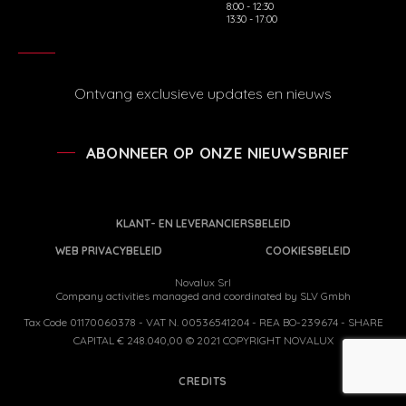
8:00 - 12:30
13:30 - 17:00
Ontvang exclusieve updates en nieuws
ABONNEER OP ONZE NIEUWSBRIEF
KLANT- EN LEVERANCIERSBELEID
WEB PRIVACYBELEID
COOKIESBELEID
Novalux Srl
Company activities managed and coordinated by SLV Gmbh
Tax Code 01170060378 - VAT N. 00536541204 - REA BO-239674 - SHARE
CAPITAL € 248.040,00 © 2021 COPYRIGHT NOVALUX
CREDITS