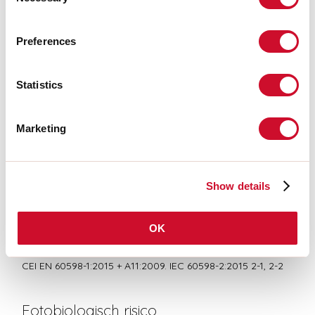
Selection
LIGHT SOURCE
Preferences
CERTIFICATIES CE
Statistics
BIM
Marketing
TECHNISCHE FICHE
Show details
OK
Conformiteit
CEI EN 60598-1:2015 + A11:2009. IEC 60598-2:2015 2-1, 2-2
Fotobiologisch risico