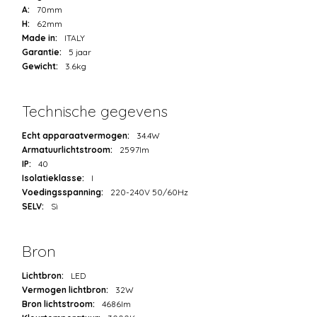
A:
70mm
H:
62mm
Made in:
ITALY
Garantie:
5 jaar
Gewicht:
3.6kg
Technische gegevens
Echt apparaatvermogen:
34.4W
Armatuurlichtstroom:
2597lm
IP:
40
Isolatieklasse:
I
Voedingsspanning:
220-240V 50/60Hz
SELV:
Sì
Bron
Lichtbron:
LED
Vermogen lichtbron:
32W
Bron lichtstroom:
4686lm