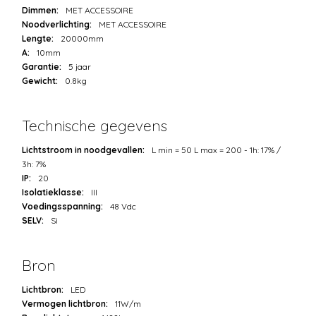
Dimmen:
MET ACCESSOIRE
Noodverlichting:
MET ACCESSOIRE
Lengte:
20000mm
A:
10mm
Garantie:
5 jaar
Gewicht:
0.8kg
Technische gegevens
Lichtstroom in noodgevallen:
L min = 50 L max = 200 - 1h: 17% /
3h: 7%
IP:
20
Isolatieklasse:
III
Voedingsspanning:
48 Vdc
SELV:
Sì
Bron
Lichtbron:
LED
Vermogen lichtbron:
11W/m