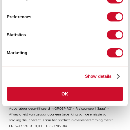
CERTIFICATIES CE
Preferences
TECHNISCHE FICHE
Statistics
Marketing
Conformiteit
CEI EN 60598-1:2021 + A11:2023, CEI EN 60598-2-1:2022
Show details
Fotobiologisch risico
OK
RISICOGROEP 1
Apparatuur gecertificeerd in GROEP RG1 - Risicogroep 1 (laag) -
Afwezigheid van gevaar door een beperking van de emissie van
straling die inherent is aan het product in overeenstemming met CEI
EN 62471:2010-01, IEC TR 62778:2014.