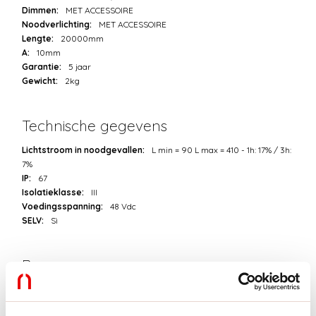
Dimmen:
MET ACCESSOIRE
Noodverlichting:
MET ACCESSOIRE
Lengte:
20000mm
A:
10mm
Garantie:
5 jaar
Gewicht:
2kg
Technische gegevens
Lichtstroom in noodgevallen:
L min = 90 L max = 410 - 1h: 17% / 3h:
7%
IP:
67
Isolatieklasse:
III
Voedingsspanning:
48 Vdc
SELV:
Sì
Bron
Lichtbron:
LED
Vermogen lichtbron:
6W/m