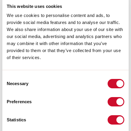
Bron lichtstroom:
710lm
This website uses cookies
Kleurtemperatuur:
4000K
CRI:
>90
We use cookies to personalise content and ads, to
LED levensduur:
30000h L70 B20
provide social media features and to analyse our traffic.
We also share information about your use of our site with
Download
our social media, advertising and analytics partners who
may combine it with other information that you’ve
provided to them or that they’ve collected from your use
FOTOMETRISCH
of their services.
UITTREKSEL CATALOGUS
Consent
Necessary
Selection
MONTAGE-INSTRUCTIES
Preferences
LIGHT SOURCE
Statistics