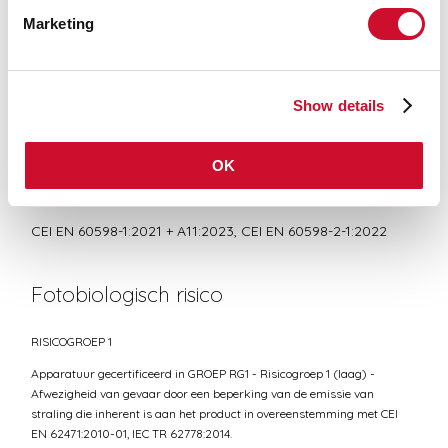
Marketing
CERTIFICATIES CE
TECHNISCHE FICHE
Show details
OK
Conformiteit
CEI EN 60598-1:2021 + A11:2023, CEI EN 60598-2-1:2022
Fotobiologisch risico
RISICOGROEP 1
Apparatuur gecertificeerd in GROEP RG1 - Risicogroep 1 (laag) -
Afwezigheid van gevaar door een beperking van de emissie van
straling die inherent is aan het product in overeenstemming met CEI
EN 62471:2010-01, IEC TR 62778:2014.