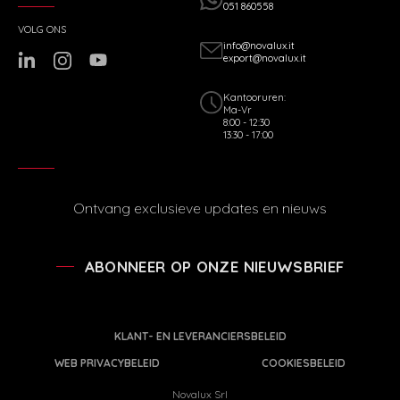
051 860558
VOLG ONS
info@novalux.it
export@novalux.it
Kantooruren:
Ma-Vr
8:00 - 12:30
13:30 - 17:00
Ontvang exclusieve updates en nieuws
ABONNEER OP ONZE NIEUWSBRIEF
KLANT- EN LEVERANCIERSBELEID
WEB PRIVACYBELEID
COOKIESBELEID
Novalux Srl