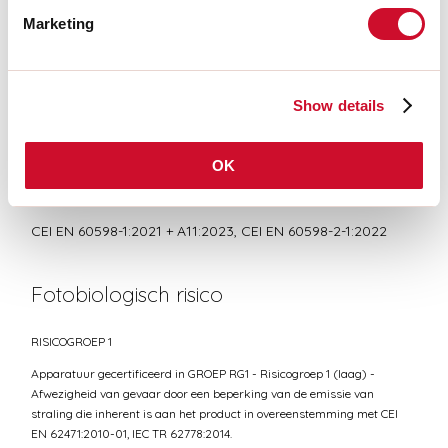
Marketing
CERTIFICATIES CE
TECHNISCHE FICHE
Show details
OK
Conformiteit
CEI EN 60598-1:2021 + A11:2023, CEI EN 60598-2-1:2022
Fotobiologisch risico
RISICOGROEP 1
Apparatuur gecertificeerd in GROEP RG1 - Risicogroep 1 (laag) -
Afwezigheid van gevaar door een beperking van de emissie van
straling die inherent is aan het product in overeenstemming met CEI
EN 62471:2010-01, IEC TR 62778:2014.