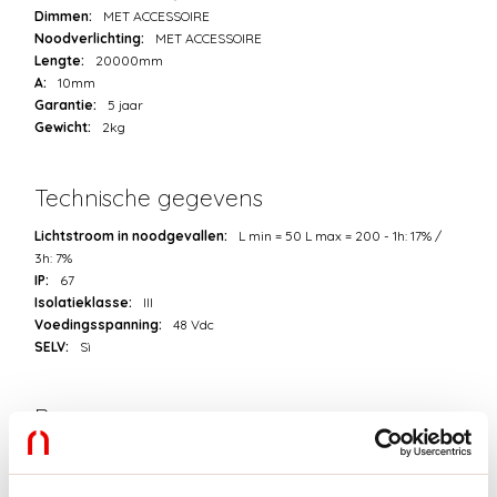
Dimmen:
MET ACCESSOIRE
Noodverlichting:
MET ACCESSOIRE
Lengte:
20000mm
A:
10mm
Garantie:
5 jaar
Gewicht:
2kg
Technische gegevens
Lichtstroom in noodgevallen:
L min = 50 L max = 200 - 1h: 17% /
3h: 7%
IP:
67
Isolatieklasse:
III
Voedingsspanning:
48 Vdc
SELV:
Sì
Bron
Lichtbron:
LED
Vermogen lichtbron:
11W/m