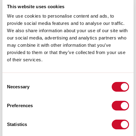
Bron lichtstroom:
1260lm
This website uses cookies
Kleurtemperatuur:
3000K
CRI:
>90
We use cookies to personalise content and ads, to
LED levensduur:
30000h L70 B20
provide social media features and to analyse our traffic.
We also share information about your use of our site with
Download
our social media, advertising and analytics partners who
may combine it with other information that you’ve
provided to them or that they’ve collected from your use
FOTOMETRISCH
of their services.
UITTREKSEL CATALOGUS
Consent
Necessary
Selection
MONTAGE-INSTRUCTIES
Preferences
LIGHT SOURCE
Statistics