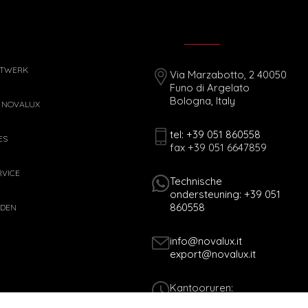
ETWERK
Via Marzabotto, 2 40050
Funo di Argelato
Bologna, Italy
 NOVALUX
tel: +39 051 860558
ES
fax +39 051 6647859
VICE
Technische
ondersteuning: +39 051
860558
IDEN
info@novalux.it
export@novalux.it
Kantooruren:
Ma-Vr