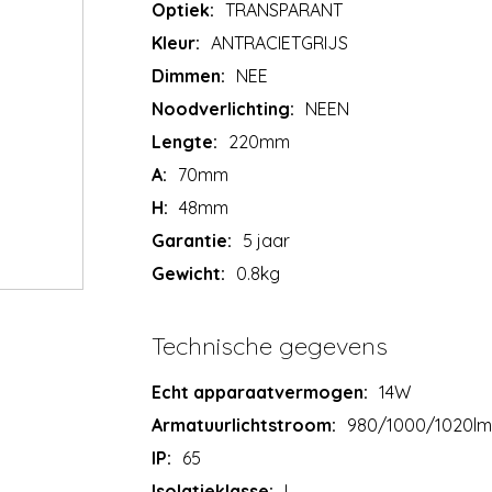
Optiek:
TRANSPARANT
Kleur:
ANTRACIETGRIJS
Dimmen:
NEE
Noodverlichting:
NEEN
Lengte:
220mm
A:
70mm
H:
48mm
Garantie:
5 jaar
Gewicht:
0.8kg
Technische gegevens
Echt apparaatvermogen:
14W
Armatuurlichtstroom:
980/1000/1020l
IP:
65
Isolatieklasse:
I