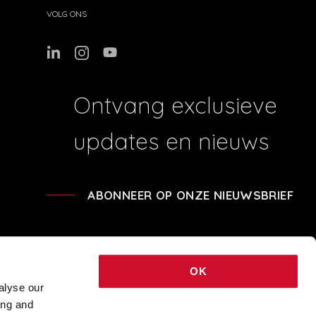
VOLG ONS
Ontvang exclusieve
updates en nieuws
ABONNEER OP ONZE NIEUWSBRIEF
OK
alyse our
ing and
41204 - REA BO-239674 - SHARE CAPITAL € 248.040,00 © 2021 COPYRIGHT