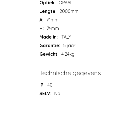
Optiek:
OPAAL
Lengte:
2000mm
A:
74mm
H:
74mm
Made in:
ITALY
Garantie:
5 jaar
Gewicht:
4.24kg
Technische gegevens
IP:
40
SELV:
No