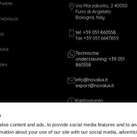
ETWERK
Via Marzabotto, 2 40050
Funo di Argelato
Bologna, Italy
 NOVALUX
tel: +39 051 860558
ES
fax +39 051 6647859
VICE
Technische
ondersteuning: +39 051
860558
IDEN
info@novalux.it
export@novalux.it
Kantooruren:
Ma-Vr
8:00 - 12:30
s
13:30 - 17:00
ise content and ads, to provide social media features and to an
rmation about your use of our site with our social media, advertis
Tax Code 01170060378 - VAT N. 005365