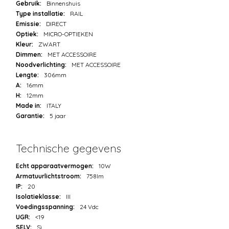
Gebruik:
Binnenshuis
Type installatie:
RAIL
Emissie:
DIRECT
Optiek:
MICRO-OPTIEKEN
Kleur:
ZWART
Dimmen:
MET ACCESSOIRE
Noodverlichting:
MET ACCESSOIRE
Lengte:
306mm
A:
16mm
H:
12mm
Made in:
ITALY
Garantie:
5 jaar
Technische gegevens
Echt apparaatvermogen:
10W
Armatuurlichtstroom:
758lm
IP:
20
Isolatieklasse:
III
Voedingsspanning:
24 Vdc
UGR:
<19
SELV:
Sì