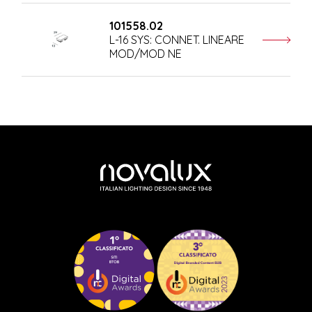
101558.02
L-16 SYS: CONNET. LINEARE
MOD/MOD NE