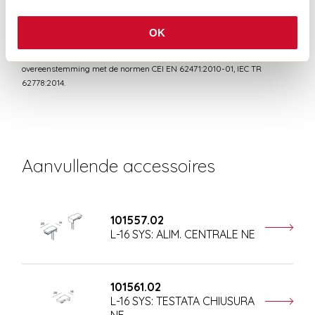
OK
RISICOGROEP 0
Gecertificeerd apparaat in een RISICOVRIJE GROEP, in
overeenstemming met de normen CEI EN 62471:2010-01, IEC TR
62778:2014.
Aanvullende accessoires
101557.02
L-16 SYS: ALIM. CENTRALE NE
101561.02
L-16 SYS: TESTATA CHIUSURA
NE