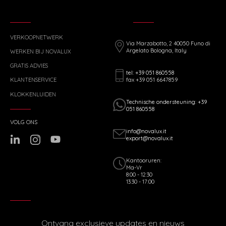
VERKOOPNETWERK
Via Marzabotto, 2 40050 Funo di
Argelato Bologna, Italy
WERKEN BIJ NOVALUX
GRATIS ADVIES
tel: +39 051 860558
fax +39 051 6647859
KLANTENSERVICE
KLOKKENLUIDEN
Technische ondersteuning: +39
051 860558
VOLG ONS
info@novalux.it
export@novalux.it
Kantooruren:
Ma-Vr
8:00 - 12:30
13:30 - 17:00
Ontvang exclusieve updates en nieuws