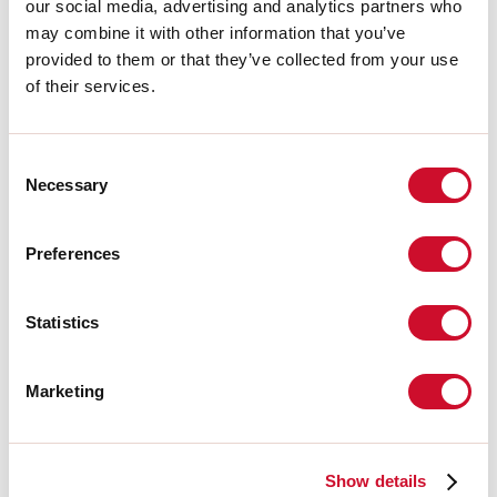
our social media, advertising and analytics partners who
may combine it with other information that you’ve
MONTAGE-INSTRUCTIES
provided to them or that they’ve collected from your use
of their services.
LIGHT SOURCE
Consent
Necessary
Selection
CERTIFICATIES CE
Preferences
TECHNISCHE FICHE
Statistics
Conformiteit
Marketing
CEI EN 60598-1:2021 + A11:2023, CEI EN 60598-2-1:2022
Show details
Fotobiologisch risico