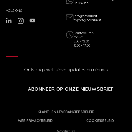
051 860558
VOLG ONS
info@novalux.it
export@novalux.it
Kantooruren:
Ma-Vr
8:00 - 12:30
13:30 - 17:00
Ontvang exclusieve updates en nieuws
ABONNEER OP ONZE NIEUWSBRIEF
KLANT- EN LEVERANCIERSBELEID
WEB PRIVACYBELEID
COOKIESBELEID
Novalux Srl