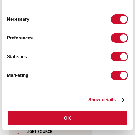
Bron lichtstroom:
1375lm
Kleurtemperatuur:
3000K
Consent
CRI:
>90
Necessary
Selection
Tolerantie kleur:
2 Step MacAdam
LED levensduur:
50000h L90 B10
Preferences
Download
Statistics
FOTOMETRISCH
Marketing
UITTREKSEL CATALOGUS
Show details
MONTAGE-INSTRUCTIES
OK
LIGHT SOURCE