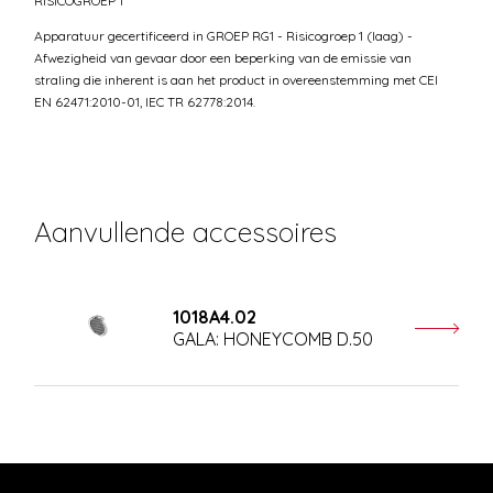
RISICOGROEP 1
Apparatuur gecertificeerd in GROEP RG1 - Risicogroep 1 (laag) -
Afwezigheid van gevaar door een beperking van de emissie van
straling die inherent is aan het product in overeenstemming met CEI
EN 62471:2010-01, IEC TR 62778:2014.
Aanvullende accessoires
1018A4.02
GALA: HONEYCOMB D.50