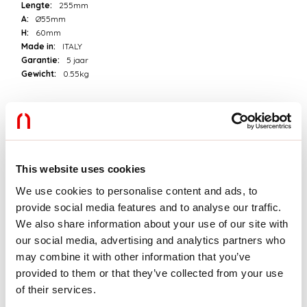
Lengte:
255mm
A:
Ø55mm
H:
60mm
Made in:
ITALY
Garantie:
5 jaar
Gewicht:
0.55kg
Technische gegevens
Echt apparaatvermogen:
15W
Armatuurlichtstroom:
1055lm
This website uses cookies
IP:
20
Isolatieklasse:
II
We use cookies to personalise content and ads, to
Aantal voedingen per armatuur:
1
provide social media features and to analyse our traffic.
Voedingsspanning:
220-240V 50/60Hz
We also share information about your use of our site with
SELV:
Sì
our social media, advertising and analytics partners who
may combine it with other information that you’ve
Bron
provided to them or that they’ve collected from your use
of their services.
Lichtbron:
LED
Vermogen lichtbron:
12W