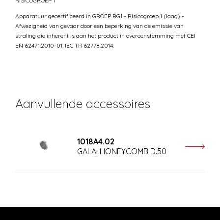
RISICOGROEP 1
Apparatuur gecertificeerd in GROEP RG1 - Risicogroep 1 (laag) -
Afwezigheid van gevaar door een beperking van de emissie van
straling die inherent is aan het product in overeenstemming met CEI
EN 62471:2010-01, IEC TR 62778:2014.
Aanvullende accessoires
1018A4.02
GALA: HONEYCOMB D.50