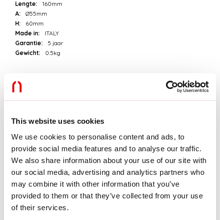
Lengte:
160mm
A:
Ø55mm
H:
60mm
Made in:
ITALY
Garantie:
5 jaar
Gewicht:
0.5kg
Technische gegevens
Echt apparaatvermogen:
15W
Armatuurlichtstroom:
1160lm
This website uses cookies
IP:
20
Isolatieklasse:
II
We use cookies to personalise content and ads, to
Aantal voedingen per armatuur:
1
provide social media features and to analyse our traffic.
Voedingsspanning:
220-240V 50/60Hz
We also share information about your use of our site with
SELV:
Sì
our social media, advertising and analytics partners who
may combine it with other information that you’ve
Bron
provided to them or that they’ve collected from your use
of their services.
Lichtbron:
LED
Vermogen lichtbron:
12W