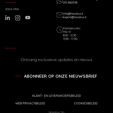
051 860558
VOLG ONS
info@novalux.it
export@novalux.it
Kantooruren:
Ma-Vr
8:00 - 12:30
13:30 - 17:00
Ontvang exclusieve updates en nieuws
ABONNEER OP ONZE NIEUWSBRIEF
KLANT- EN LEVERANCIERSBELEID
WEB PRIVACYBELEID
COOKIESBELEID
Novalux Srl