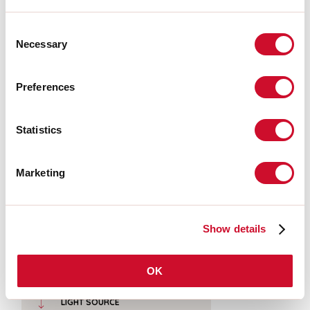
Bron lichtstroom:
1520lm
Kleurtemperatuur:
4000K
Consent
CRI:
>90
Necessary
Selection
Tolerantie kleur:
2 Step MacAdam
LED levensduur:
50000h L90 B10
Preferences
Download
Statistics
FOTOMETRISCH
Marketing
UITTREKSEL CATALOGUS
Show details
MONTAGE-INSTRUCTIES
OK
LIGHT SOURCE