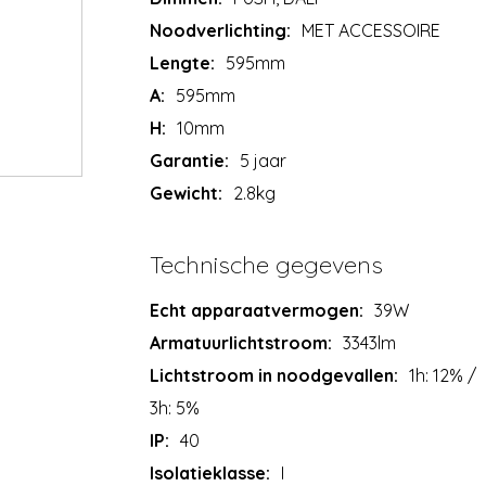
Noodverlichting:
MET ACCESSOIRE
Lengte:
595mm
A:
595mm
H:
10mm
Garantie:
5 jaar
Gewicht:
2.8kg
Technische gegevens
Echt apparaatvermogen:
39W
Armatuurlichtstroom:
3343lm
Lichtstroom in noodgevallen:
1h: 12% /
3h: 5%
IP:
40
Isolatieklasse:
I