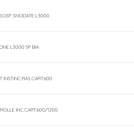
4 SOSP. SNODATE L3000
ONE L3000 5P BIA
T INST.INC.RAS.CART.600
 MOLLE INC.CART.600/1200