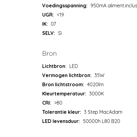
Voedingsspanning:
950mA aliment.inclu
UGR:
<19
IK:
07
SELV:
Sì
Bron
Lichtbron:
LED
Vermogen lichtbron:
35W
Bron lichtstroom:
4020lm
Kleurtemperatuur:
3000K
CRI:
>80
Tolerantie kleur:
3 Step MacAdam
LED levensduur:
50000h L80 B20