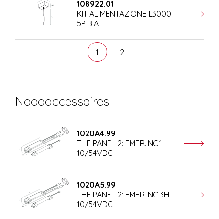
108922.01
KIT ALIMENTAZIONE L3000
5P BIA
1
2
Noodaccessoires
1020A4.99
THE PANEL 2: EMER.INC.1H
10/54VDC
1020A5.99
THE PANEL 2: EMER.INC.3H
10/54VDC