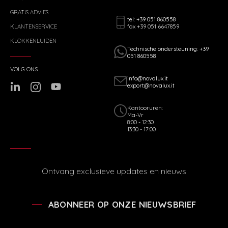
GRATIS ADVIES
tel: +39 051 860558
fax +39 051 6647859
KLANTENSERVICE
KLOKKENLUIDEN
Technische ondersteuning: +39
051 860558
VOLG ONS
info@novalux.it
export@novalux.it
Kantooruren:
Ma-Vr
8:00 - 12:30
13:30 - 17:00
Ontvang exclusieve updates en nieuws
ABONNEER OP ONZE NIEUWSBRIEF