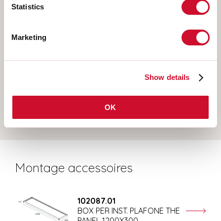
Selecteer uw product
Statistics
Marketing
TYPE INSTALLATIE
PLAFOND
Show details
INBOUW IN GIPSPLAAT
PENDEL
OK
Montage accessoires
102087.01
BOX PER INST. PLAFONE THE
PANEL 1200X300