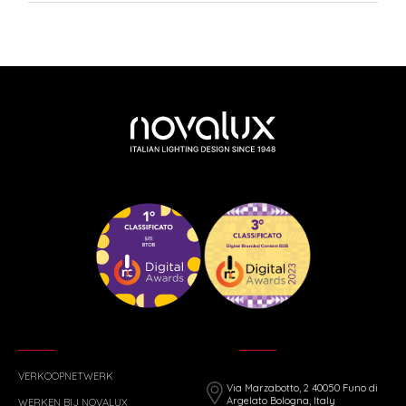
VERKOOPNETWERK
Via Marzabotto, 2 40050 Funo di
Argelato Bologna, Italy
WERKEN BIJ NOVALUX