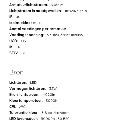
Armatuurlichtstroom:
3386lm
Lichtstroom in noodgevallen:
1h: 12% / 3h: 5
IP:
40
Isolatieklasse:
II
Aantal voedingen per armatuur:
1
Voedingsspanning:
950mA driver incluso
UGR:
<19
IK:
07
SELV:
Sì
Bron
Lichtbron:
LED
Vermogen lichtbron:
32W
Bron lichtstroom:
4020lm
Kleurtemperatuur:
3000K
CRI:
>90
Tolerantie kleur:
3 Step MacAdam
LED levensduur:
50000h L80 B20