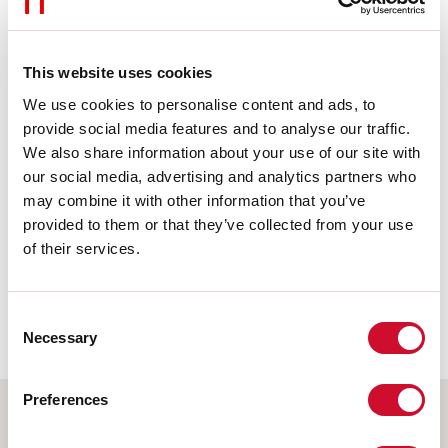
This website uses cookies
Conformiteit
We use cookies to personalise content and ads, to
CEI EN 60598-1:2021 + A11:2023, CEI EN 60598-2-1:2022, CEI
provide social media features and to analyse our traffic.
EN 60598-2-2:2012
We also share information about your use of our site with
our social media, advertising and analytics partners who
Fotobiologisch risico
may combine it with other information that you’ve
provided to them or that they’ve collected from your use
RISICOGROEP 0
of their services.
Gecertificeerd apparaat in een RISICOVRIJE GROEP, in
overeenstemming met de normen CEI EN 62471:2010-01, IEC TR
Consent
62778:2014.
Necessary
Selection
Preferences