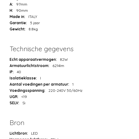
A:
97mm
H:
90mm
Made in:
ITALY
Garantie:
5 jaar
Gewicht:
8.8kg
Technische gegevens
Echt apparaatvermogen:
82W
Armatuurlichtstroom:
6214lm
IP:
40
Isolatieklasse:
I
Aantal voedingen per armatuur:
1
Voedingsspanning:
220-240V 50/60Hz
UGR:
<19
SELV:
Sì
Bron
Lichtbron:
LED