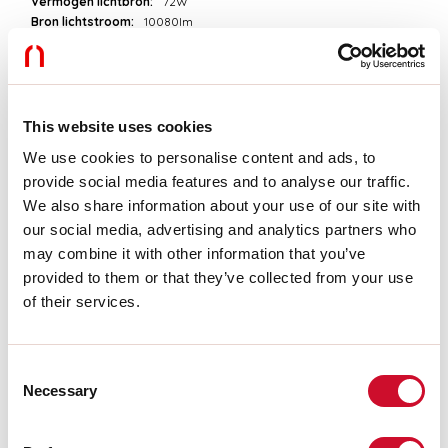
Vermogen lichtbron:
72W
Bron lichtstroom:
10080lm
Kleurtemperatuur:
4000K
CRI:
>90
Tolerantie kleur:
3 Step MacAdam
LED levensduur:
50000h L90 B10
This website uses cookies
We use cookies to personalise content and ads, to
Download
provide social media features and to analyse our traffic.
We also share information about your use of our site with
FOTOMETRISCH
our social media, advertising and analytics partners who
may combine it with other information that you’ve
provided to them or that they’ve collected from your use
UITTREKSEL CATALOGUS
of their services.
MONTAGE-INSTRUCTIES
Consent
Necessary
Selection
LIGHT SOURCE