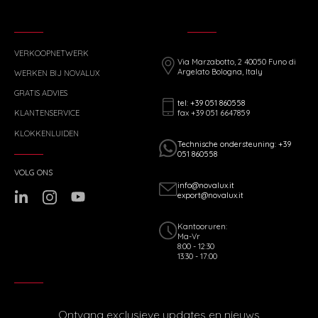
VERKOOPNETWERK
Via Marzabotto, 2 40050 Funo di
Argelato Bologna, Italy
WERKEN BIJ NOVALUX
GRATIS ADVIES
tel: +39 051 860558
fax +39 051 6647859
KLANTENSERVICE
KLOKKENLUIDEN
Technische ondersteuning: +39
051 860558
VOLG ONS
info@novalux.it
export@novalux.it
Kantooruren:
Ma-Vr
8:00 - 12:30
13:30 - 17:00
Ontvang exclusieve updates en nieuws