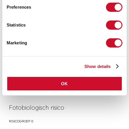
LIGHT SOURCE
Preferences
Statistics
CERTIFICATIES CE
Marketing
TECHNISCHE FICHE
Show details
Conformiteit
CEI EN 60598-1:2021 + A11:2023, CEI EN 60598-2-1:2022, CEI
OK
EN 60598-2-22:2023
Fotobiologisch risico
RISICOGROEP 0