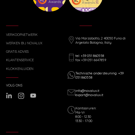
VERKOOPNETWERK
Via Marzabotto, 2 40050 Funo di
Argelato Bologna, Italy
WERKEN BIJ NOVALUX
GRATIS ADVIES
tel: +39 051 860558
fax +39 051 6647859
KLANTENSERVICE
KLOKKENLUIDEN
Technische ondersteuning: +39
051 860558
VOLG ONS
info@novalux.it
export@novalux.it
Kantooruren:
Ma-Vr
8:00 - 12:30
13:30 - 17:00