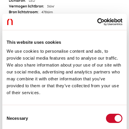
Lichtbron:
LED
Vermogen lichtbron:
36W
Bron lichtstroom:
4786lm
Kleurtemperatuur:
3000K
CRI:
>90
Tolerantie kleur:
3 Step MacAdam
LED levensduur:
50000h L90 B10
This website uses cookies
We use cookies to personalise content and ads, to
Download
provide social media features and to analyse our traffic.
We also share information about your use of our site with
FOTOMETRISCH
our social media, advertising and analytics partners who
may combine it with other information that you’ve
provided to them or that they’ve collected from your use
UITTREKSEL CATALOGUS
of their services.
MONTAGE-INSTRUCTIES
Consent
Necessary
Selection