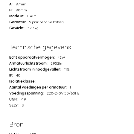
A:
97mm
H:
90mm
Made in:
ITALY
Garantie:
5 jaar behalve batterij
Gewicht:
5.63kg
Technische gegevens
Echt apparaatvermogen:
42W
Armatuurlichtstroom:
2952lm
Lichtstroom in noodgevallen:
11%
IP:
40
Isolatieklasse:
I
Aantal voedingen per armatuur:
1
Voedingsspanning:
220-240V 50/60Hz
UGR:
<19
SELV:
Sì
Bron