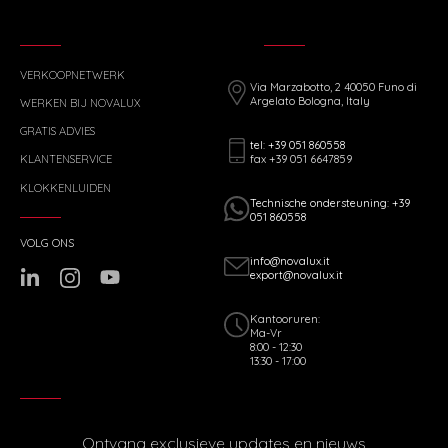
VERKOOPNETWERK
Via Marzabotto, 2 40050 Funo di
Argelato Bologna, Italy
WERKEN BIJ NOVALUX
GRATIS ADVIES
tel: +39 051 860558
fax +39 051 6647859
KLANTENSERVICE
KLOKKENLUIDEN
Technische ondersteuning: +39
051 860558
VOLG ONS
info@novalux.it
export@novalux.it
Kantooruren:
Ma-Vr
8:00 - 12:30
13:30 - 17:00
Ontvang exclusieve updates en nieuws