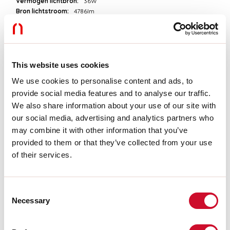
Vermogen lichtbron:
36W
Bron lichtstroom:
4786lm
Kleurtemperatuur:
3000K
CRI:
>90
Tolerantie kleur:
3 Step MacAdam
LED levensduur:
50000h L90 B10
This website uses cookies
We use cookies to personalise content and ads, to
Download
provide social media features and to analyse our traffic.
We also share information about your use of our site with
FOTOMETRISCH
our social media, advertising and analytics partners who
may combine it with other information that you’ve
provided to them or that they’ve collected from your use
UITTREKSEL CATALOGUS
of their services.
MONTAGE-INSTRUCTIES
Consent
Necessary
Selection
LIGHT SOURCE