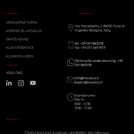
VERKOOPNETWERK
Via Marzabotto, 2 40050 Funo di
Argelato Bologna, Italy
WERKEN BIJ NOVALUX
GRATIS ADVIES
tel: +39 051 860558
fax +39 051 6647859
KLANTENSERVICE
KLOKKENLUIDEN
Technische ondersteuning: +39
051 860558
VOLG ONS
info@novalux.it
export@novalux.it
Kantooruren:
Ma-Vr
8:00 - 12:30
13:30 - 17:00
Ontvang exclusieve updates en nieuws