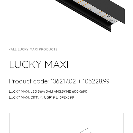
ALL LUCKY MAXI PRODUCTS
LUCKY MAXI
Product code: 106217.02 + 106228.99
LUCKY MAXI: LED 36WDALI ANG.3KNE 600X680
LUCKY MAXI: DIFF. M. UGR19 L=678X598