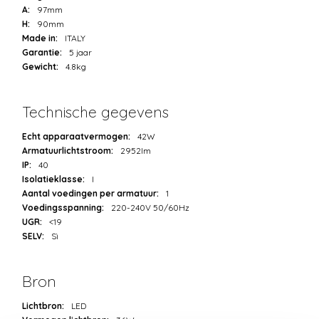
A:
97mm
H:
90mm
Made in:
ITALY
Garantie:
5 jaar
Gewicht:
4.8kg
Technische gegevens
Echt apparaatvermogen:
42W
Armatuurlichtstroom:
2952lm
IP:
40
Isolatieklasse:
I
Aantal voedingen per armatuur:
1
Voedingsspanning:
220-240V 50/60Hz
UGR:
<19
SELV:
Sì
Bron
Lichtbron:
LED