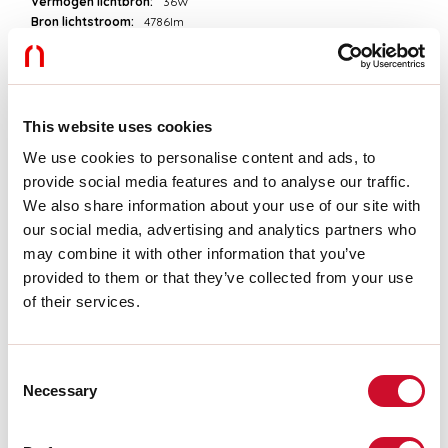
Vermogen lichtbron:
36W
Bron lichtstroom:
4786lm
Kleurtemperatuur:
3000K
CRI:
>90
Tolerantie kleur:
3 Step MacAdam
LED levensduur:
50000h L90 B10
This website uses cookies
We use cookies to personalise content and ads, to
Download
provide social media features and to analyse our traffic.
We also share information about your use of our site with
FOTOMETRISCH
our social media, advertising and analytics partners who
may combine it with other information that you’ve
provided to them or that they’ve collected from your use
UITTREKSEL CATALOGUS
of their services.
MONTAGE-INSTRUCTIES
Consent
Necessary
Selection
LIGHT SOURCE