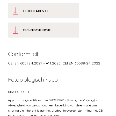
CERTIFICATIES CE
TECHNISCHE FICHE
Conformiteit
CEI EN 60598-1:2021 + A11:2023, CEI EN 60598-2-1:2022
Fotobiologisch risico
RISICOGROEP 1
Apparatuur gecertificeerd in GROEP RG1 - Risicogroep 1 (laag) -
Afwezigheid van gevaar door een beperking van de emissie van
straling die inherent is aan het product in overeenstemming met CEI
EN 62471:2010-01, IEC TR 62778:2014.