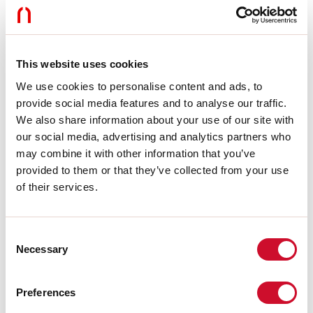
Dimmen:
DALI
Noodverlichting:
NEEN
Lengte:
244mm
Garantie:
5 jaar
Gewicht:
0.175kg
This website uses cookies
We use cookies to personalise content and ads, to
Technische gegevens
provide social media features and to analyse our traffic.
We also share information about your use of our site with
Echt apparaatvermogen:
10W
our social media, advertising and analytics partners who
Armatuurlichtstroom:
743lm
may combine it with other information that you’ve
IP:
20
provided to them or that they’ve collected from your use
Isolatieklasse:
III
Aantal voedingen per armatuur:
1
of their services.
Voedingsspanning:
48 Vdc
UGR:
<19
SELV:
Sì
Consent
Necessary
Selection
Bron
Preferences
Lichtbron:
LED
Vermogen lichtbron:
9W