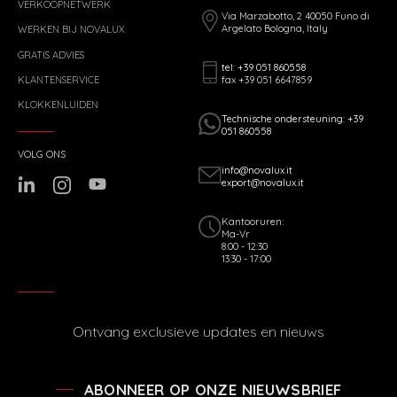
VERKOOPNETWERK
Via Marzabotto, 2 40050 Funo di
Argelato Bologna, Italy
WERKEN BIJ NOVALUX
GRATIS ADVIES
tel: +39 051 860558
fax +39 051 6647859
KLANTENSERVICE
KLOKKENLUIDEN
Technische ondersteuning: +39
051 860558
VOLG ONS
info@novalux.it
export@novalux.it
Kantooruren:
Ma-Vr
8:00 - 12:30
13:30 - 17:00
Ontvang exclusieve updates en nieuws
ABONNEER OP ONZE NIEUWSBRIEF