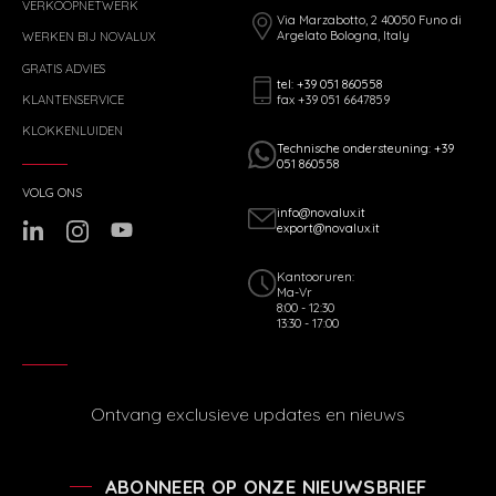
VERKOOPNETWERK
Via Marzabotto, 2 40050 Funo di
Argelato Bologna, Italy
WERKEN BIJ NOVALUX
GRATIS ADVIES
tel: +39 051 860558
fax +39 051 6647859
KLANTENSERVICE
KLOKKENLUIDEN
Technische ondersteuning: +39
051 860558
VOLG ONS
info@novalux.it
export@novalux.it
Kantooruren:
Ma-Vr
8:00 - 12:30
13:30 - 17:00
Ontvang exclusieve updates en nieuws
ABONNEER OP ONZE NIEUWSBRIEF