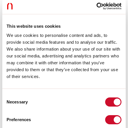
Dimmen:
DALI
Noodverlichting:
NEEN
Lengte:
244mm
Garantie:
5 jaar
Gewicht:
0.175kg
This website uses cookies
We use cookies to personalise content and ads, to
Technische gegevens
provide social media features and to analyse our traffic.
We also share information about your use of our site with
Echt apparaatvermogen:
10W
our social media, advertising and analytics partners who
Armatuurlichtstroom:
795lm
may combine it with other information that you’ve
IP:
20
provided to them or that they’ve collected from your use
Isolatieklasse:
III
Aantal voedingen per armatuur:
1
of their services.
Voedingsspanning:
48 Vdc
UGR:
<19
SELV:
Sì
Consent
Necessary
Selection
Bron
Preferences
Lichtbron:
LED
Vermogen lichtbron:
9W