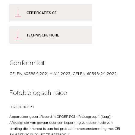
CERTIFICATIES CE
TECHNISCHE FICHE
Conformiteit
CEI EN 60598-1:2021 + A11:2023, CEI EN 60598-2-1:2022
Fotobiologisch risico
RISICOGROEP 1
Apparatuur gecertificeerd in GROEP RG1 - Risicogroep 1 (laag) -
Afwezigheid van gevaar door een beperking van de emissie van
straling die inherent is aan het product in overeenstemming met CEI
EN 62471:2010-01, IEC TR 62778:2014.