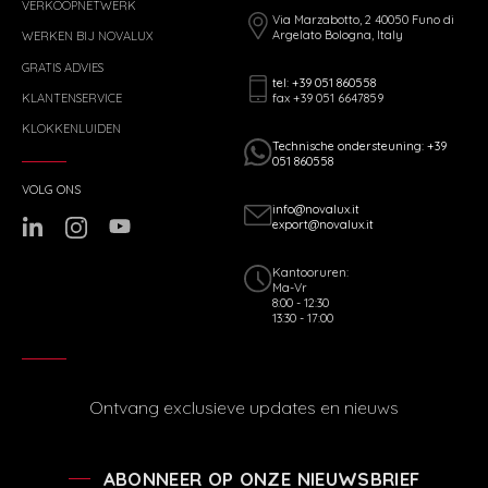
VERKOOPNETWERK
Via Marzabotto, 2 40050 Funo di
Argelato Bologna, Italy
WERKEN BIJ NOVALUX
GRATIS ADVIES
tel: +39 051 860558
fax +39 051 6647859
KLANTENSERVICE
KLOKKENLUIDEN
Technische ondersteuning: +39
051 860558
VOLG ONS
info@novalux.it
export@novalux.it
Kantooruren:
Ma-Vr
8:00 - 12:30
13:30 - 17:00
Ontvang exclusieve updates en nieuws
ABONNEER OP ONZE NIEUWSBRIEF