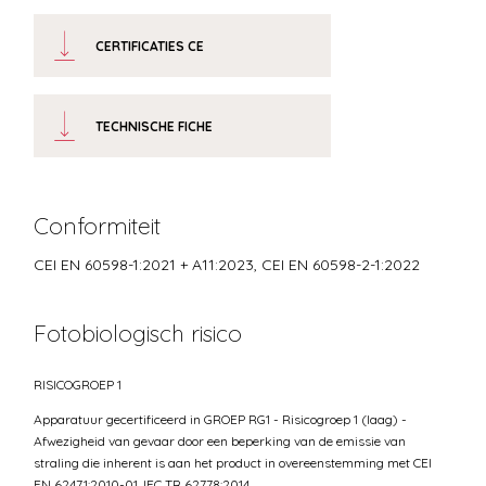
CERTIFICATIES CE
TECHNISCHE FICHE
Conformiteit
CEI EN 60598-1:2021 + A11:2023, CEI EN 60598-2-1:2022
Fotobiologisch risico
RISICOGROEP 1
Apparatuur gecertificeerd in GROEP RG1 - Risicogroep 1 (laag) -
Afwezigheid van gevaar door een beperking van de emissie van
straling die inherent is aan het product in overeenstemming met CEI
EN 62471:2010-01, IEC TR 62778:2014.