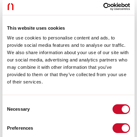
Dimmen:
DALI
Noodverlichting:
NEEN
Lengte:
724mm
Garantie:
5 jaar
Gewicht:
0.47kg
This website uses cookies
We use cookies to personalise content and ads, to
Technische gegevens
provide social media features and to analyse our traffic.
We also share information about your use of our site with
Echt apparaatvermogen:
30W
our social media, advertising and analytics partners who
Armatuurlichtstroom:
1860lm
may combine it with other information that you’ve
IP:
20
provided to them or that they’ve collected from your use
Isolatieklasse:
III
Aantal voedingen per armatuur:
1
of their services.
Voedingsspanning:
48 Vdc
UGR:
<19
SELV:
Sì
Consent
Necessary
Selection
Bron
Preferences
Lichtbron:
LED
Vermogen lichtbron:
25W