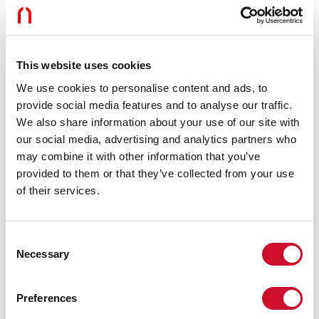
Dimmen:
DALI
Noodverlichting:
NEEN
Lengte:
724mm
Garantie:
5 jaar
Gewicht:
0.47kg
This website uses cookies
We use cookies to personalise content and ads, to
Technische gegevens
provide social media features and to analyse our traffic.
We also share information about your use of our site with
Echt apparaatvermogen:
30W
our social media, advertising and analytics partners who
Armatuurlichtstroom:
2024lm
may combine it with other information that you’ve
IP:
20
provided to them or that they’ve collected from your use
Isolatieklasse:
III
Aantal voedingen per armatuur:
1
of their services.
Voedingsspanning:
48 Vdc
UGR:
<19
SELV:
Sì
Consent
Necessary
Selection
Bron
Preferences
Lichtbron:
LED
Vermogen lichtbron:
25W