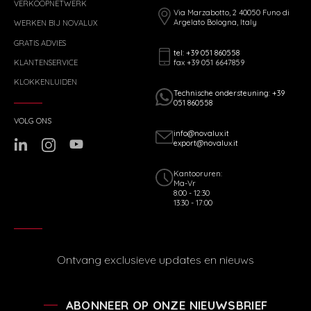
VERKOOPNETWERK
Via Marzabotto, 2 40050 Funo di
Argelato Bologna, Italy
WERKEN BIJ NOVALUX
GRATIS ADVIES
tel: +39 051 860558
fax +39 051 6647859
KLANTENSERVICE
KLOKKENLUIDEN
Technische ondersteuning: +39
051 860558
VOLG ONS
info@novalux.it
export@novalux.it
Kantooruren:
Ma-Vr
8:00 - 12:30
13:30 - 17:00
Ontvang exclusieve updates en nieuws
ABONNEER OP ONZE NIEUWSBRIEF