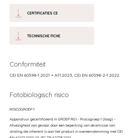
CERTIFICATIES CE
TECHNISCHE FICHE
Conformiteit
CEI EN 60598-1:2021 + A11:2023, CEI EN 60598-2-1:2022
Fotobiologisch risico
RISICOGROEP 1
Apparatuur gecertificeerd in GROEP RG1 - Risicogroep 1 (laag) -
Afwezigheid van gevaar door een beperking van de emissie van
straling die inherent is aan het product in overeenstemming met CEI
EN 62471:2010-01, IEC TR 62778:2014.