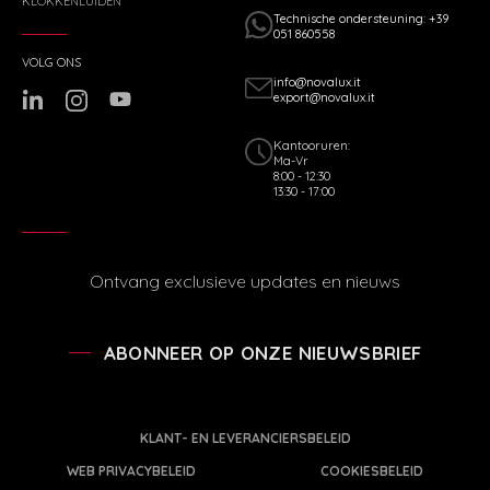
KLOKKENLUIDEN
Technische ondersteuning: +39
051 860558
VOLG ONS
info@novalux.it
export@novalux.it
Kantooruren:
Ma-Vr
8:00 - 12:30
13:30 - 17:00
Ontvang exclusieve updates en nieuws
ABONNEER OP ONZE NIEUWSBRIEF
KLANT- EN LEVERANCIERSBELEID
WEB PRIVACYBELEID
COOKIESBELEID