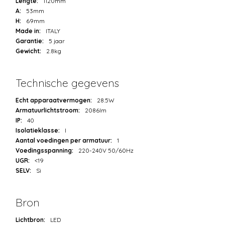
Lengte:
1120mm
A:
53mm
H:
69mm
Made in:
ITALY
Garantie:
5 jaar
Gewicht:
2.8kg
Technische gegevens
Echt apparaatvermogen:
28.5W
Armatuurlichtstroom:
2086lm
IP:
40
Isolatieklasse:
I
Aantal voedingen per armatuur:
1
Voedingsspanning:
220-240V 50/60Hz
UGR:
<19
SELV:
Sì
Bron
Lichtbron:
LED