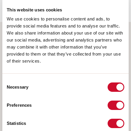
62778:2014.
This website uses cookies
We use cookies to personalise content and ads, to
provide social media features and to analyse our traffic.
We also share information about your use of our site with
Selecteer uw product
our social media, advertising and analytics partners who
may combine it with other information that you’ve
provided to them or that they’ve collected from your use
of their services.
TYPE INSTALLATIE
Consent
PLAFOND
Necessary
Selection
INBOUW IN GIPSPLAAT
PENDEL
Preferences
OPBOUW WAND
RAIL
Statistics