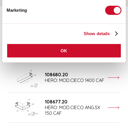
Marketing
Aanvullende accessoires
Show details
108676.20
HERO: MOD.CIECO 250 CAF
OK
108680.20
HERO: MOD.CIECO 1400 CAF
108677.20
HERO: MOD.CIECO ANG.SX
150 CAF