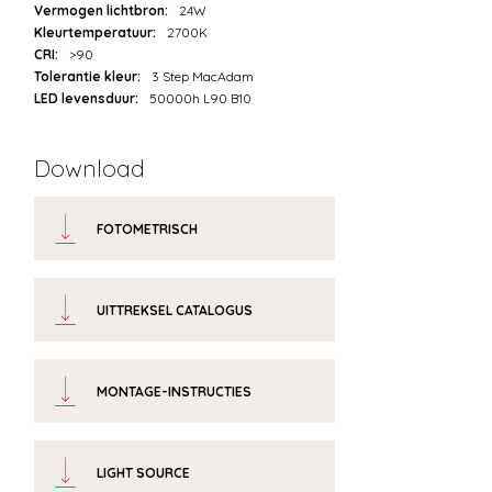
Vermogen lichtbron:
24W
Kleurtemperatuur:
2700K
CRI:
>90
Tolerantie kleur:
3 Step MacAdam
LED levensduur:
50000h L90 B10
Download
FOTOMETRISCH
UITTREKSEL CATALOGUS
MONTAGE-INSTRUCTIES
LIGHT SOURCE