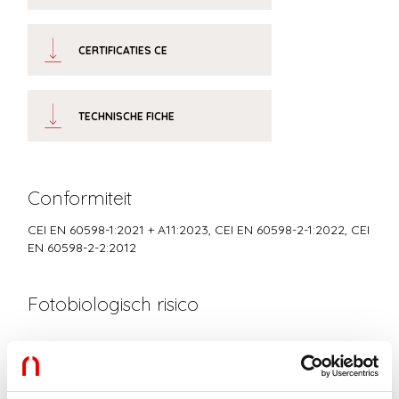
CERTIFICATIES CE
TECHNISCHE FICHE
Conformiteit
CEI EN 60598-1:2021 + A11:2023, CEI EN 60598-2-1:2022, CEI
EN 60598-2-2:2012
Fotobiologisch risico
RISICOGROEP 0
Gecertificeerd apparaat in een RISICOVRIJE GROEP, in
overeenstemming met de normen CEI EN 62471:2010-01, IEC TR