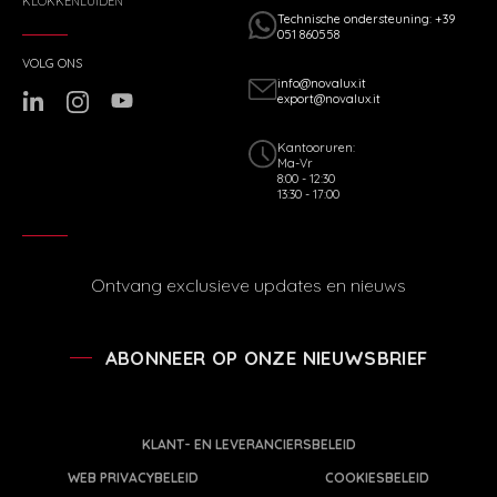
KLOKKENLUIDEN
Technische ondersteuning: +39
051 860558
VOLG ONS
info@novalux.it
export@novalux.it
Kantooruren:
Ma-Vr
8:00 - 12:30
13:30 - 17:00
Ontvang exclusieve updates en nieuws
ABONNEER OP ONZE NIEUWSBRIEF
KLANT- EN LEVERANCIERSBELEID
WEB PRIVACYBELEID
COOKIESBELEID