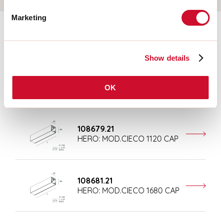
Marketing
Aanvullende accessoires
Show details
108677.21
HERO: MOD.CIECO ANG.SX
OK
150 CAP
108679.21
HERO: MOD.CIECO 1120 CAP
108681.21
HERO: MOD.CIECO 1680 CAP