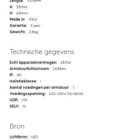
Lengte:
1120mm
A:
53mm
H:
69mm
Made in:
ITALY
Garantie:
5 jaar
Gewicht:
2.8kg
Technische gegevens
Echt apparaatvermogen:
28.5W
Armatuurlichtstroom:
2086lm
IP:
40
Isolatieklasse:
I
Aantal voedingen per armatuur:
1
Voedingsspanning:
220-240V 50/60Hz
UGR:
<19
SELV:
Sì
Bron
Lichtbron:
LED