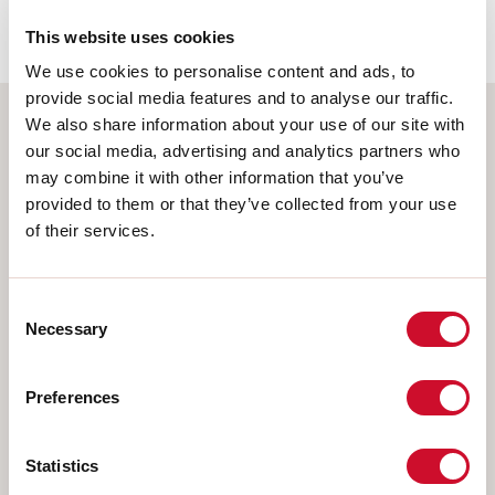
62778:2014.
This website uses cookies
We use cookies to personalise content and ads, to
provide social media features and to analyse our traffic.
We also share information about your use of our site with
Selecteer uw product
our social media, advertising and analytics partners who
may combine it with other information that you’ve
provided to them or that they’ve collected from your use
of their services.
TYPE INSTALLATIE
Consent
PLAFOND
Necessary
Selection
INBOUW IN GIPSPLAAT
PENDEL
Preferences
OPBOUW WAND
RAIL
Statistics