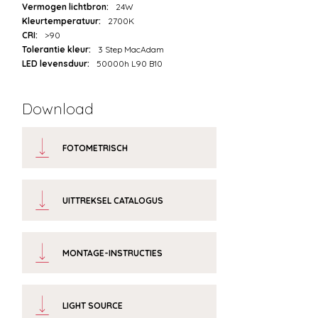
Vermogen lichtbron:
24W
Kleurtemperatuur:
2700K
CRI:
>90
Tolerantie kleur:
3 Step MacAdam
LED levensduur:
50000h L90 B10
Download
FOTOMETRISCH
UITTREKSEL CATALOGUS
MONTAGE-INSTRUCTIES
LIGHT SOURCE