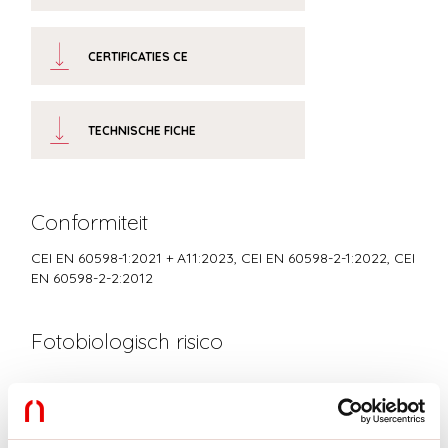
CERTIFICATIES CE
TECHNISCHE FICHE
Conformiteit
CEI EN 60598-1:2021 + A11:2023, CEI EN 60598-2-1:2022, CEI
EN 60598-2-2:2012
Fotobiologisch risico
RISICOGROEP 0
Gecertificeerd apparaat in een RISICOVRIJE GROEP, in
overeenstemming met de normen CEI EN 62471:2010-01, IEC TR