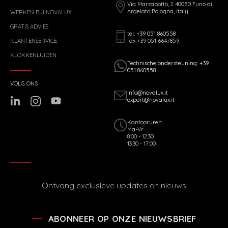
Via Marzabotto, 2 40050 Funo di
Argelato Bologna, Italy
WERKEN BIJ NOVALUX
GRATIS ADVIES
tel: +39 051 860558
fax +39 051 6647859
KLANTENSERVICE
KLOKKENLUIDEN
Technische ondersteuning: +39
051 860558
VOLG ONS
info@novalux.it
export@novalux.it
Kantooruren:
Ma-Vr
8:00 - 12:30
13:30 - 17:00
Ontvang exclusieve updates en nieuws
ABONNEER OP ONZE NIEUWSBRIEF