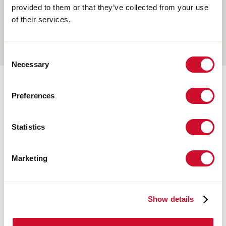
PENDEL
provided to them or that they’ve collected from your use
of their services.
OPBOUW WAND
RAIL
Consent
Necessary
Selection
Aanvullende accessoires
Preferences
Statistics
108677.21
HERO: MOD.CIECO ANG.SX
150 CAP
Marketing
108679.21
HERO: MOD.CIECO 1120 CAP
Show details