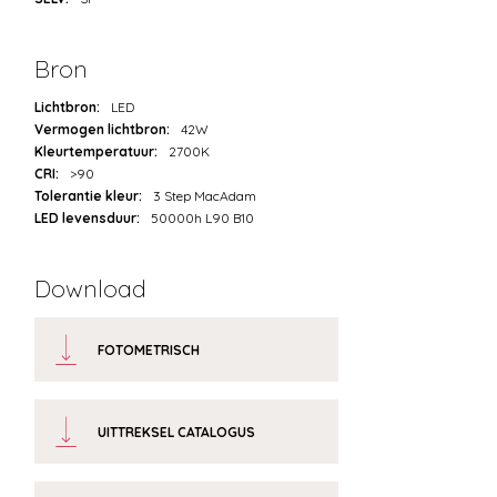
Bron
Lichtbron:
LED
Vermogen lichtbron:
42W
Kleurtemperatuur:
2700K
CRI:
>90
Tolerantie kleur:
3 Step MacAdam
LED levensduur:
50000h L90 B10
Download
FOTOMETRISCH
UITTREKSEL CATALOGUS