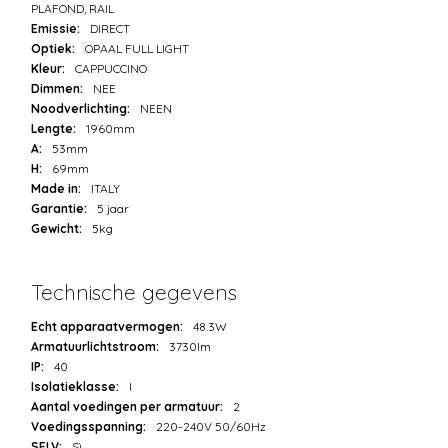
PLAFOND, RAIL
Emissie:
DIRECT
Optiek:
OPAAL FULL LIGHT
Kleur:
CAPPUCCINO
Dimmen:
NEE
Noodverlichting:
NEEN
Lengte:
1960mm
A:
53mm
H:
69mm
Made in:
ITALY
Garantie:
5 jaar
Gewicht:
5kg
Technische gegevens
Echt apparaatvermogen:
48.3W
Armatuurlichtstroom:
3730lm
IP:
40
Isolatieklasse:
I
Aantal voedingen per armatuur:
2
Voedingsspanning:
220-240V 50/60Hz
SELV:
Sì