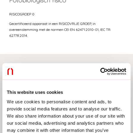
Fotobiologisch risico
RISICOGROEP 0
Gecertificeerd apparaat in een RISICOVRIJE GROEP, in
overeenstemming met de normen CEI EN 62471:2010-01, IEC TR
62778:2014.
Selecteer uw product
This website uses cookies
We use cookies to personalise content and ads, to
TYPE INSTALLATIE
provide social media features and to analyse our traffic.
PLAFOND
We also share information about your use of our site with
our social media, advertising and analytics partners who
INBOUW IN GIPSPLAAT
may combine it with other information that you’ve