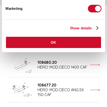
Marketing
Aanvullende accessoires
Show details
108676.20
HERO: MOD.CIECO 250 CAF
OK
108680.20
HERO: MOD.CIECO 1400 CAF
108677.20
HERO: MOD.CIECO ANG.SX
150 CAF