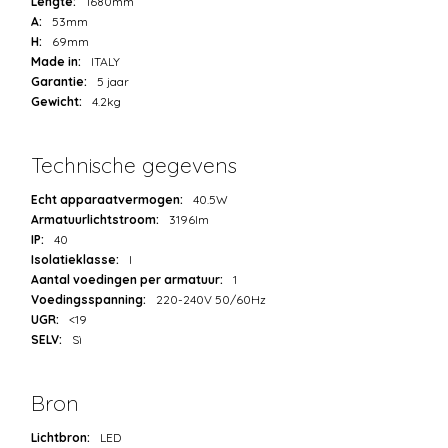
Lengte:
1680mm
A:
53mm
H:
69mm
Made in:
ITALY
Garantie:
5 jaar
Gewicht:
4.2kg
Technische gegevens
Echt apparaatvermogen:
40.5W
Armatuurlichtstroom:
3196lm
IP:
40
Isolatieklasse:
I
Aantal voedingen per armatuur:
1
Voedingsspanning:
220-240V 50/60Hz
UGR:
<19
SELV:
Sì
Bron
Lichtbron:
LED