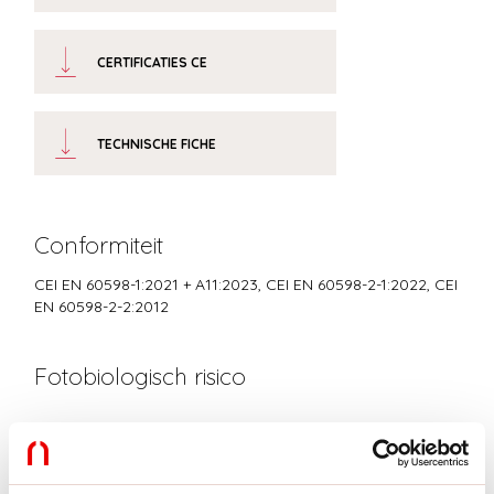
CERTIFICATIES CE
TECHNISCHE FICHE
Conformiteit
CEI EN 60598-1:2021 + A11:2023, CEI EN 60598-2-1:2022, CEI
EN 60598-2-2:2012
Fotobiologisch risico
RISICOGROEP 0
Gecertificeerd apparaat in een RISICOVRIJE GROEP, in
overeenstemming met de normen CEI EN 62471:2010-01, IEC TR