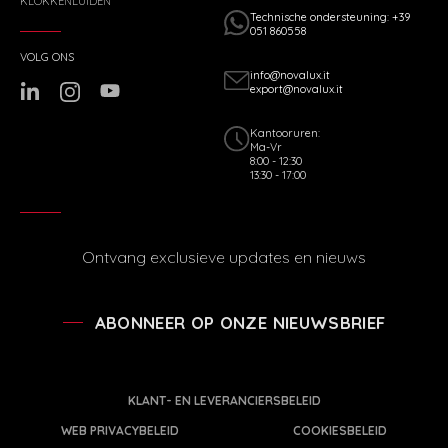
KLOKKENLUIDEN
Technische ondersteuning: +39
051 860558
VOLG ONS
info@novalux.it
export@novalux.it
Kantooruren:
Ma-Vr
8:00 - 12:30
13:30 - 17:00
Ontvang exclusieve updates en nieuws
ABONNEER OP ONZE NIEUWSBRIEF
KLANT- EN LEVERANCIERSBELEID
WEB PRIVACYBELEID
COOKIESBELEID