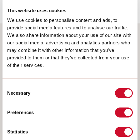
62778:2014.
This website uses cookies
We use cookies to personalise content and ads, to
provide social media features and to analyse our traffic.
We also share information about your use of our site with
Selecteer uw product
our social media, advertising and analytics partners who
may combine it with other information that you’ve
provided to them or that they’ve collected from your use
of their services.
TYPE INSTALLATIE
Consent
PLAFOND
Necessary
Selection
INBOUW IN GIPSPLAAT
PENDEL
Preferences
OPBOUW WAND
RAIL
Statistics