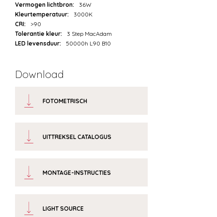
Vermogen lichtbron:
36W
Kleurtemperatuur:
3000K
CRI:
>90
Tolerantie kleur:
3 Step MacAdam
LED levensduur:
50000h L90 B10
Download
FOTOMETRISCH
UITTREKSEL CATALOGUS
MONTAGE-INSTRUCTIES
LIGHT SOURCE