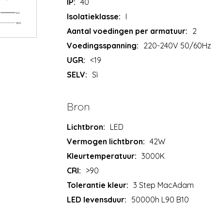
IP:
40
Isolatieklasse:
I
Aantal voedingen per armatuur:
2
Voedingsspanning:
220-240V 50/60Hz
UGR:
<19
SELV:
Sì
Bron
Lichtbron:
LED
Vermogen lichtbron:
42W
Kleurtemperatuur:
3000K
CRI:
>90
Tolerantie kleur:
3 Step MacAdam
LED levensduur:
50000h L90 B10