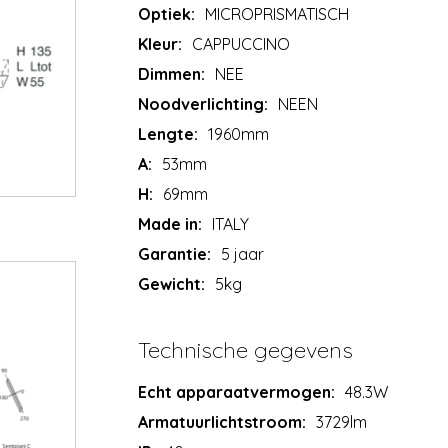
Optiek:
MICROPRISMATISCH
Kleur:
CAPPUCCINO
Dimmen:
NEE
Noodverlichting:
NEEN
Lengte:
1960mm
A:
53mm
H:
69mm
Made in:
ITALY
Garantie:
5 jaar
Gewicht:
5kg
Technische gegevens
Echt apparaatvermogen:
48.3W
Armatuurlichtstroom:
3729lm